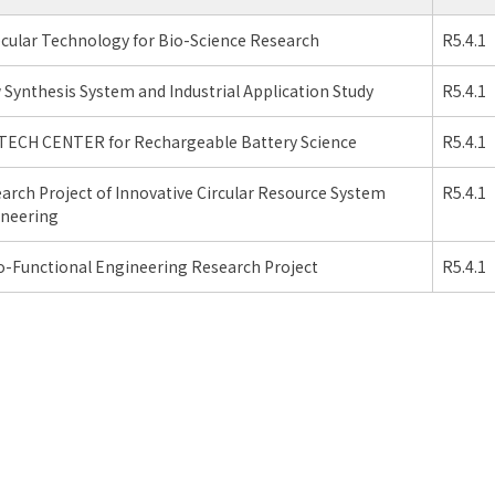
cular Technology for Bio-Science Research
R5.4.1
 Synthesis System and Industrial Application Study
R5.4.1
TECH CENTER for Rechargeable Battery Science
R5.4.1
arch Project of Innovative Circular Resource System
R5.4.1
neering
-Functional Engineering Research Project
R5.4.1