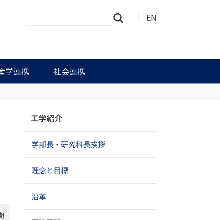
サ
詳
EN
検索
イ
細
ト
検
を
索
検
索
産学連携
社会連携
ナ
工学紹介
ビ
ゲ
学部長・研究科長挨拶
ー
シ
ョ
理念と目標
ン
沿革
期