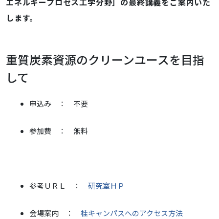
エネルギープロセス工学分野］の最終講義をご案内いた
講
します。
義
（化
学
重質炭素資源のクリーンユースを目指
工
学
して
専
攻
申込み ： 不要
三
浦
孝
参加費 ： 無料
一
教
授）
2013-
参考ＵＲＬ ：
研究室ＨＰ
03-
06T15:00:00+09:00
会場案内 ：
桂キャンパスへのアクセス方法