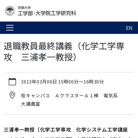
EN
退職教員最終講義（化学工学専
攻 三浦孝一教授）
https://www.t.kyoto-
2013年03月06日
15時00分
～
16時30分
u.ac.jp/ja/news-
events/events/admg/20130306
桂キャンパス ＡクラスターＡ１棟 電気系
退
大講義室
職
教
員
三浦孝一教授［化学工学専攻 化学システム工学講座
最
終