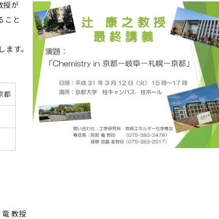
教授が
ること
します。
－京都
竜 教授