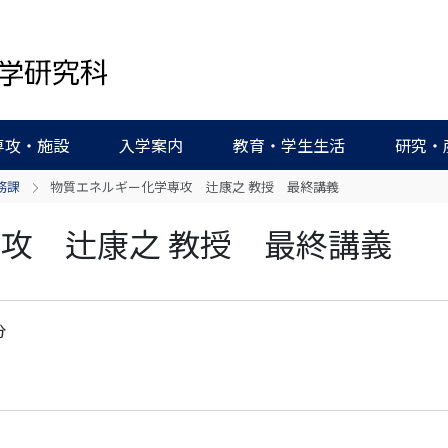
専攻・施設
入学案内
教育・学生生活
研究・
務課
物質エネルギー化学専攻 辻康之 教授 最終講義
攻 辻康之 教授 最終講義
分
303s