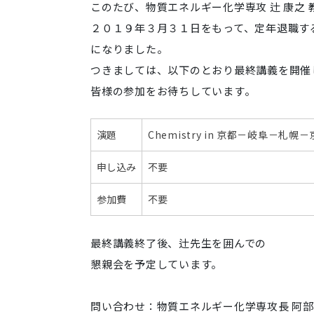
このたび、物質エネルギー化学専攻 辻 康之 
ネ
２０１９年３月３１日をもって、定年退職す
ル
ギ
になりました。
ー
つきましては、以下のとおり最終講義を開催
化
皆様の参加をお待ちしています。
学
専
攻
演題
Chemistry in 京都－岐阜－札幌
辻
康
申し込み
不要
之
教
参加費
不要
授
最
最終講義終了後、辻先生を囲んでの
終
懇親会を予定しています。
講
義
2019-
問い合わせ：物質エネルギー化学専攻長 阿部 