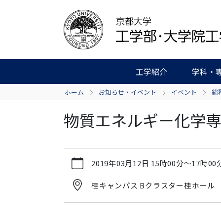
工学紹介
学科・
ホーム
お知らせ・イベント
イベント
総
物質エネルギー化学専
https://www.t.kyoto-
2019年03月12日
15時00分
～
17時00
u.ac.jp/ja/news-
events/events/admg/copy3_of_20170
桂キャンパス Bクラスター桂ホール
物
質
エ