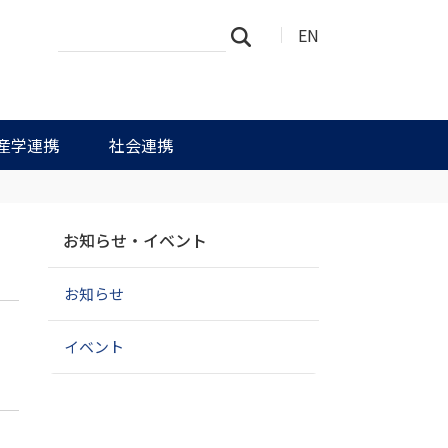
サ
詳
EN
検索
イ
細
ト
検
を
索
検
索
産学連携
社会連携
ナ
お知らせ・イベント
ビ
ゲ
お知らせ
ー
シ
ョ
イベント
ン