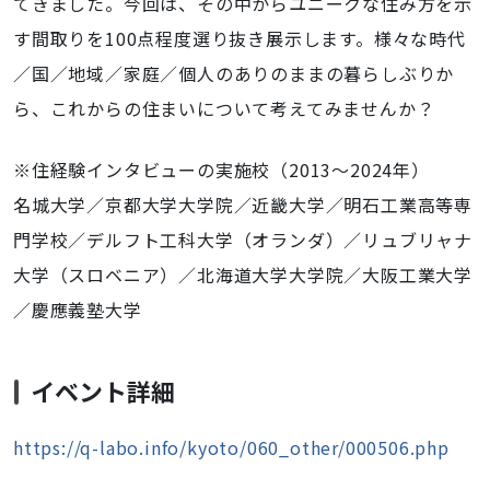
てきました。今回は、その中からユニークな住み方を示
15T23:59:59+09:00
す間取りを100点程度選り抜き展示します。様々な時代
／国／地域／家庭／個人のありのままの暮らしぶりか
ら、これからの住まいについて考えてみませんか？
※住経験インタビューの実施校（2013〜2024年）
名城大学／京都大学大学院／近畿大学／明石工業高等専
門学校／デルフト工科大学（オランダ）／リュブリャナ
大学（スロベニア）／北海道大学大学院／大阪工業大学
／慶應義塾大学
イベント詳細
https://q-labo.info/kyoto/060_other/000506.php