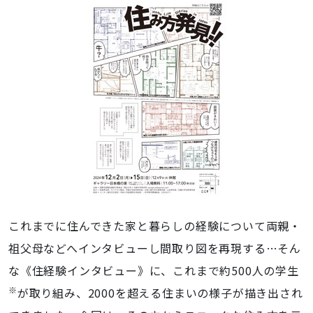
Life
Diaries
in
Japan】
展
を
開
催
致
し
ま
す
これまでに住んできた家と暮らしの経験について両親・
2024-
12-
祖父母などへインタビューし間取り図を再現する…そん
02T00:00:00+09:00
な《住経験インタビュー》に、これまで約500人の学生
2024-
※
が取り組み、2000を超える住まいの様子が描き出され
12-