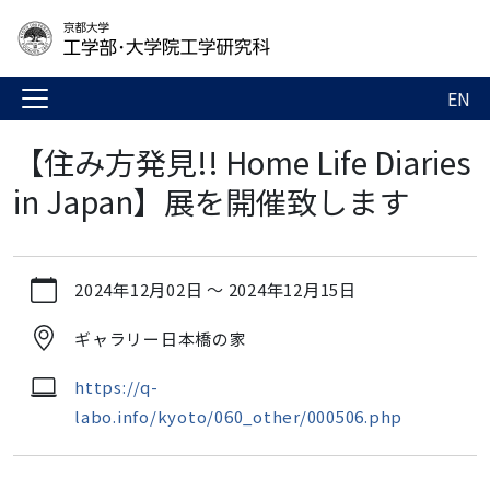
EN
【住み方発見!! Home Life Diaries
in Japan】展を開催致します
https://www.t.kyoto-
2024年12月02日
～
2024年12月15日
u.ac.jp/ja/news-
events/events/admg/homelifediariesjapan
ギャラリー日本橋の家
【住
み
https://q-
方
labo.info/kyoto/060_other/000506.php
発
見!!
Home