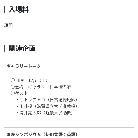
入場料
無料
関連企画
ギャラリートーク
○日時：12/7（土）
○会場：ギャラリー日本橋の家
○ゲスト
・サトウアヤコ（日常記憶地図）
・川井操（滋賀県立大学准教授）
・浦井亮太郎（近畿大学助教）
国際シンポジウム（使用言語：英語）