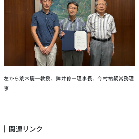
左から荒木慶一教授、
鉾井修一理事長、今村祐嗣常務理
事
関連リンク