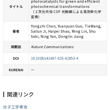
photocatalysts for green and efficient
タイトル
photochemical transformations
（２次元共役 COF 光触媒による高効率化学
変換）
Yongzhi Chen, Yuanyuan Guo, TieWang,
著者
Sailun Ji, Haipei Shao, Ming Lin, Shu
Seki, Ning Yan, Donglin Jiang
掲載誌
Nature Communications
DOI
10.1038/s41467-025-61853-4
KURENAI
ー
関連リンク
分子工学専攻