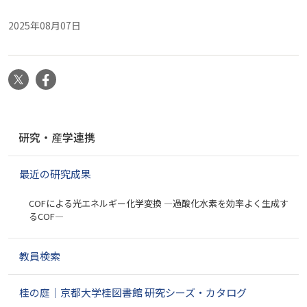
2025年08月07日
X
Facebook
ナ
研究・産学連携
ビ
ゲ
最近の研究成果
ー
シ
COFによる光エネルギー化学変換 ―過酸化水素を効率よく生成す
ョ
るCOF―
ン
教員検索
桂の庭｜京都大学桂図書館 研究シーズ・カタログ