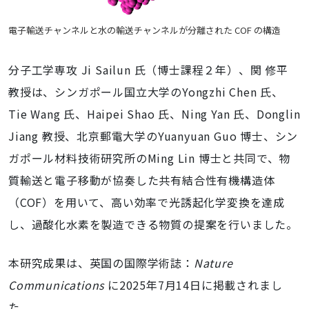
電子輸送チャンネルと水の輸送チャンネルが分離された COF の構造
分子工学専攻 Ji Sailun 氏（博士課程２年）、関 修平
教授は、シンガポール国立大学のYongzhi Chen 氏、
Tie Wang 氏、Haipei Shao 氏、Ning Yan 氏、Donglin
Jiang 教授、北京郵電大学のYuanyuan Guo 博士、シン
ガポール材料技術研究所のMing Lin 博士と共同で、物
質輸送と電子移動が協奏した共有結合性有機構造体
（COF）を用いて、高い効率で光誘起化学変換を達成
し、過酸化水素を製造できる物質の提案を行いました。
本研究成果は、英国の国際学術誌：
Nature
Communications
に2025年7月14日に掲載されまし
た。