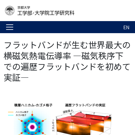
EN
フラットバンドが生む世界最大の
横磁気熱電伝導率 ―磁気秩序下
での遍歴フラットバンドを初めて
実証―