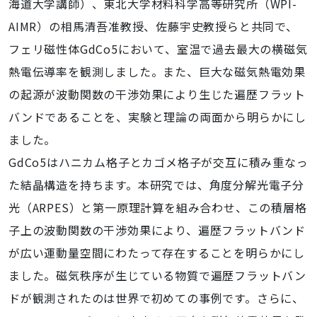
海道大学講師）、東北大学材料科学高等研究所（WPI-
AIMR）の相馬清吾准教授、佐藤宇史教授らと共同で、
フェリ磁性体GdCo5において、室温で過去最大の横磁気
熱電伝導率を観測しました。また、巨大な磁気熱電効果
の起源が波動関数の干渉効果により生じた遍歴フラット
バンドであることを、実験と理論の両面から明らかにし
ました。
GdCo5はハニカム格子とカゴメ格子が交互に積み重なっ
た結晶構造を持ちます。本研究では、角度分解光電子分
光（ARPES）と第一原理計算を組み合わせ、この積層格
子上の波動関数の干渉効果により、遍歴フラットバンド
が広い運動量空間にわたって存在することを明らかにし
ました。磁気秩序が生じている物質で遍歴フラットバン
ドが観測されたのは世界で初めての事例です。さらに、