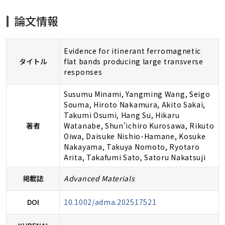
論文情報
Evidence for itinerant ferromagnetic
タイトル
flat bands producing large transverse
responses
Susumu Minami, Yangming Wang, Seigo
Souma, Hiroto Nakamura, Akito Sakai,
Takumi Osumi, Hang Su, Hikaru
著者
Watanabe, Shun’ichiro Kurosawa, Rikuto
Oiwa, Daisuke Nishio-Hamane, Kosuke
Nakayama, Takuya Nomoto, Ryotaro
Arita, Takafumi Sato, Satoru Nakatsuji
掲載誌
Advanced Materials
DOI
10.1002/adma.202517521