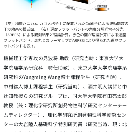
（左）積層ハニカム-カゴメ格子上に配置されたCo原子による波動関数の
干渉効果の模式図。 （右）遍歴フラットバンドの角度分解光電子分光
（ARPES）による観測結果と理論計算。赤色の面が理論計算による遍歴
フラットバンド、赤丸とカラーマップがARPESにより得られた遍歴フラ
ットバンドを表す。
機械理工学専攻の見波将 助教（研究当時：東京大学大
学院理学系研究科 特任助教）、東京大学大学院理学系
研究科のYangming Wang博士課程学生（研究当時）、
中村紘人博士課程学生（研究当時）、酒井明人講師と中
辻知教授らの研究グループは、同大学大学院有田亮太郎
教授（兼：理化学研究所創発物性科学研究センターチー
ムディレクター）、理化学研究所創発物性科学研究セン
ターの大岩陸人基礎科学特別研究員（研究当時、現：北