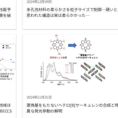
2024年12月09日
性能予
多孔性材料の柔らかさを粒子サイズで制御―硬いと
験を結
思われた構造は実は柔らかかった―
2024年11月21日
地域ほ
置換基をもたないヘテロ[8]サーキュレンの合成と
ECCS
異な発光挙動の解明