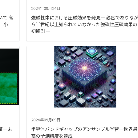
2024年09月24日
て 高
強磁性体における圧磁効果を発見― 必然でありな
、小
ら半世紀以上知られていなかった強磁性圧磁効果の
初観測 ―
2024年09月09日
証―未
半導体バンドギャップのアンサンブル学習―世界最
高の予測精度を達成―