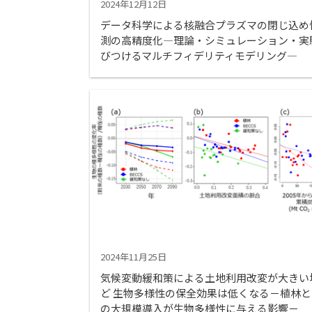
2024年12月12日
データ科学による核融合プラズマの閉じ込め
測の高精度化―理論・シミュレーション・実
びつけるマルチフィデリティモデリング―
2024年11月25日
気候変動緩和策による土地利用改変が大きい
ど 生物多様性の保全効果は低くなる－植林とB
の大規模導入が生物多様性に与える影響－