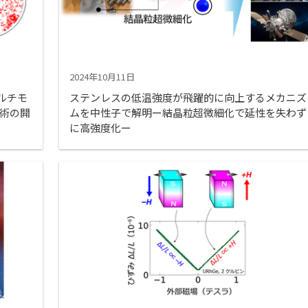
2024年10月11日
ルチモ
ステンレスの低温強度が飛躍的に向上するメカニズ
技術の開
ムを中性子で解明ー結晶粒超微細化で延性を失わず
に高強度化ー