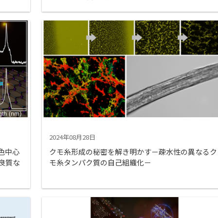
2024年08月28日
色中心
クモ糸形成の秘密を解き明かす－疎水性の異なるク
良質な
モ糸タンパク質の自己組織化－