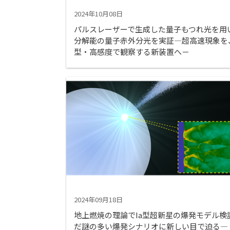
2024年10月08日
パルスレーザーで生成した量子もつれ光を用い
分解能の量子赤外分光を実証―超高速現象を
型・高感度で観察する新装置へ－
2024年09月18日
地上燃焼の理論でIa型超新星の爆発モデル検
だ謎の多い爆発シナリオに新しい目で迫る―