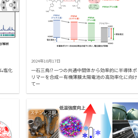
2024年10月17日
ム塩化
一石三鳥⁉ 一つの共通中間体から効率的に半導体ポ
リマーを合成ー有機薄膜太陽電池の高効率化に向け
てー