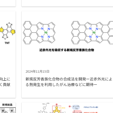
2024年11月15日
向上に
新規反芳香族化合物の合成法を開発ー近赤外光によ
く貢献
る熱発生を利用したがん治療などに期待ー