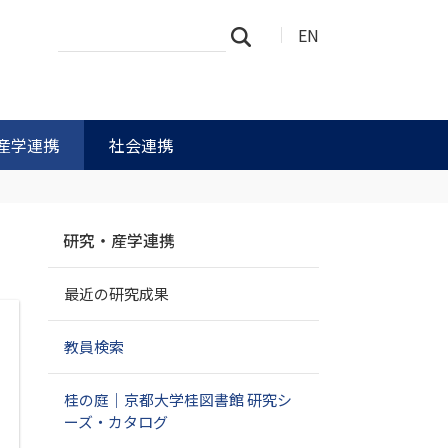
サ
詳
EN
検索
イ
細
ト
検
を
索
検
索
産学連携
社会連携
ナ
研究・産学連携
ビ
ゲ
最近の研究成果
ー
シ
ョ
教員検索
ン
桂の庭｜京都大学桂図書館 研究シ
ーズ・カタログ