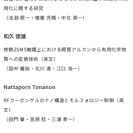
用化に関する研究
（池淵 周一・椎葉 充晴・中北 英一）
和久 俊雄
修飾ZSM5触媒上における軽質アルカンから有用化学物
質への変換技術（英文）
（田中 庸裕・北川 進・江口 浩一）
Nattaporn Tonanon
RFカーボンゲルのナノ構造とモルフォロジー制御（英
文）
（田門 肇・宮原 稔・三浦 孝一）