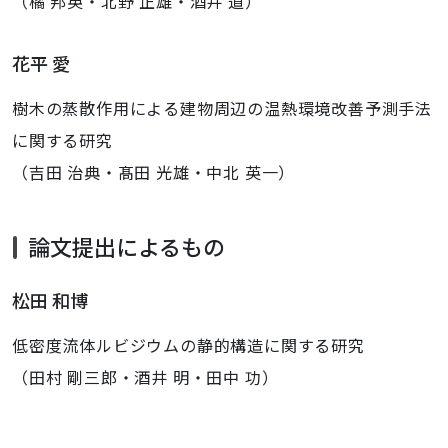
（橘 邦英・北野 正雄・酒井 道）
花平 愛
樹木の蒸散作用による建物周辺の温熱環境改善予測手法
に関する研究
（吉田 治典・髙田 光雄・中北 英一）
論文提出によるもの
松田 和博
低密度流体ルビジウムの静的構造に関する研究
（田村 剛三郎・酒井 明・田中 功）