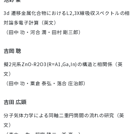
3d 遷移金属化合物におけるL2,3X線吸収スペクトルの相
対論多電子計算（英文）
（田中 功・河合 潤・田村 剛三郎）
吉岡 聰
擬2元系ZnO-R2O3(R=A1,Ga,In)の構造と相関係（英
文）
（田中 功・粟倉 泰弘・落合 庄治郎）
吉田 広顕
分子気体力学による同軸二重円筒間の流れの研究（英
文）