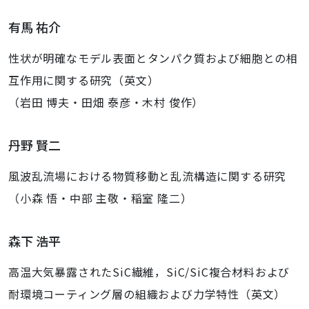
有馬 祐介
性状が明確なモデル表面とタンパク質および細胞との相
互作用に関する研究（英文）
（岩田 博夫・田畑 泰彦・木村 俊作）
丹野 賢二
風波乱流場における物質移動と乱流構造に関する研究
（小森 悟・中部 主敬・稲室 隆二）
森下 浩平
高温大気暴露されたSiC繊維，SiC/SiC複合材料および
耐環境コーティング層の組織および力学特性（英文）