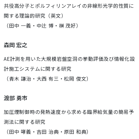
共役高分子とポルフィリンアレイの非線形光学的性質に
関する理論的研究（英文）
（田中 一義・中辻 博・榊 茂好）
森岡 宏之
AE計測を用いた大規模岩盤空洞の挙動評価及び情報化設
計施工システムに関する研究
（青木 謙治・大西 有三・松岡 俊文）
渡部 勇市
加圧煙制御時の発熱速度から求める臨界給気量の簡易予
測法に関する研究
（田中 哮義・吉田 治典・原田 和典）