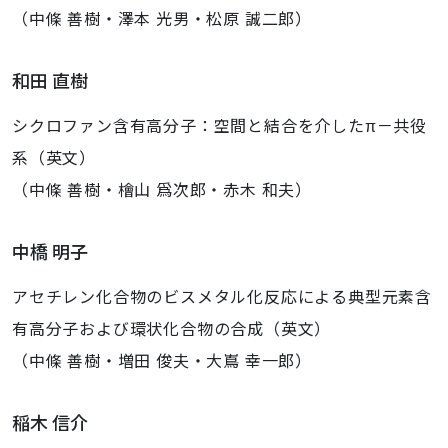
（中條 善樹・澤本 光男・松原 誠二郎）
和田 直樹
シクロファン含有高分子：空間と結合を介したπ－共役
系（英文）
（中條 善樹・檜山 爲次郎・赤木 和夫）
中橋 明子
アセチレン化合物のビスメタル化反応による典型元素含
有高分子および環状化合物の合成（英文）
（中條 善樹・増田 俊夫・大嶌 幸一郎）
稲木 信介