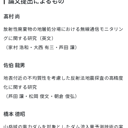
論文提出によるもの
髙村 尚
放射性廃棄物の地層処分場における無線通信モニタリン
グに関する研究（英文）
（家村 浩和・大西 有三・芦田 讓）
佐伯 龍男
地表付近の不均質性を考慮した反射法地震探査の高精度
化に関する研究
（芦田 讓・松岡 俊文・朝倉 俊弘）
橋本 德昭
山岳域の電力ダムを対象としたダム流入量予測技術の実