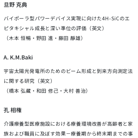
旦野 克典
バイポーラ型パワーデバイス実現に向けた4H-SiCのエ
ピタキシャル成長と深い準位の評価（英文）
（木本 恒暢・野田 進・藤田 靜雄）
A. K.M.Baki
宇宙太陽光発電所のためのビーム形成と到来方向測定法
に関する研究（英文）
（橋本 弘藏・和田 修己・大村 善治）
孔 相権
介護療養型医療施設における療養環境改善が高齢者と家
族および職員に及ぼす効果－療養期から終末期までの事