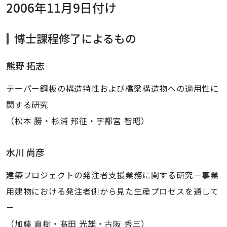
2006年11月9日付け
博士課程修了によるもの
熊野 拓志
テーパー鋼板の構造特性および橋梁構造物への適用性に
関する研究
（松本 勝・杉浦 邦征・宇都宮 智昭）
水川 尚彦
建築プロジェクトの発注者支援業務に関する研究－事業
用建物における発注者側から見た生産プロセスを通して
－
（加藤 直樹・髙田 光雄・古阪 秀三）