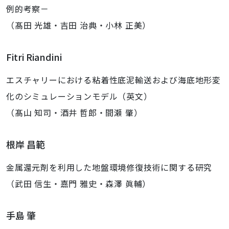
例的考察－
（髙田 光雄・吉田 治典・小林 正美）
Fitri Riandini
エスチャリーにおける粘着性底泥輸送および海底地形変
化のシミュレーションモデル（英文）
（髙山 知司・酒井 哲郎・間瀬 肇）
根岸 昌範
金属還元剤を利用した地盤環境修復技術に関する研究
（武田 信生・嘉門 雅史・森澤 眞輔）
手島 肇