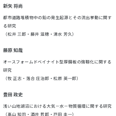
新矢 将尚
都市道路堆積物中の鉛の発生起源とその流出挙動に関す
る研究
（松井 三郎・藤井 滋穂・清水 芳久）
藤原 知哉
オースフォームドベイナイト型厚鋼板の強靱化に関する
研究
（牧 正志・落合 庄治郎・松原 英一郎）
豊田 政史
浅い山地湖沼における大気－水－物質循環に関する研究
（髙山 知司・酒井 哲郎・戸田 圭一）