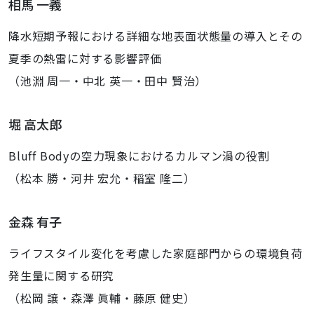
相馬 一義
降水短期予報における詳細な地表面状態量の導入とその
夏季の熱雷に対する影響評価
（池淵 周一・中北 英一・田中 賢治）
堀 高太郎
Bluff Bodyの空力現象におけるカルマン渦の役割
（松本 勝・河井 宏允・稲室 隆二）
金森 有子
ライフスタイル変化を考慮した家庭部門からの環境負荷
発生量に関する研究
（松岡 譲・森澤 眞輔・藤原 健史）