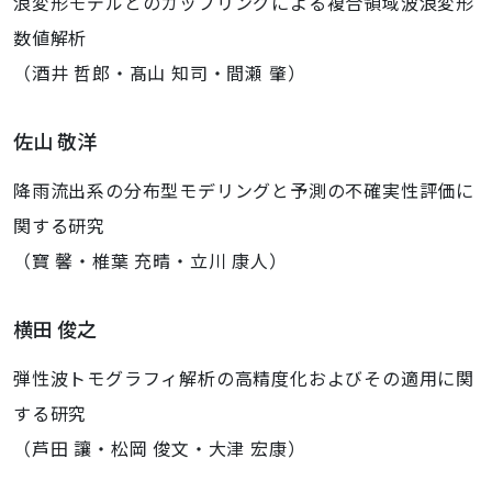
浪変形モデルとのカップリングによる複合領域波浪変形
数値解析
（酒井 哲郎・髙山 知司・間瀬 肇）
佐山 敬洋
降雨流出系の分布型モデリングと予測の不確実性評価に
関する研究
（寶 馨・椎葉 充晴・立川 康人）
横田 俊之
弾性波トモグラフィ解析の高精度化およびその適用に関
する研究
（芦田 讓・松岡 俊文・大津 宏康）