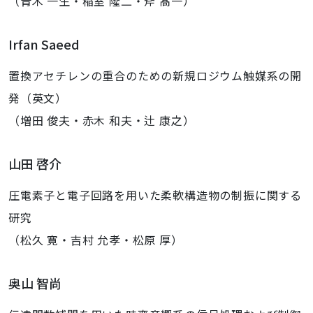
（青木 一生・稲室 隆二・斧 髙一）
Irfan Saeed
置換アセチレンの重合のための新規ロジウム触媒系の開
発（英文）
（増田 俊夫・赤木 和夫・辻 康之）
山田 啓介
圧電素子と電子回路を用いた柔軟構造物の制振に関する
研究
（松久 寛・吉村 允孝・松原 厚）
奥山 智尚