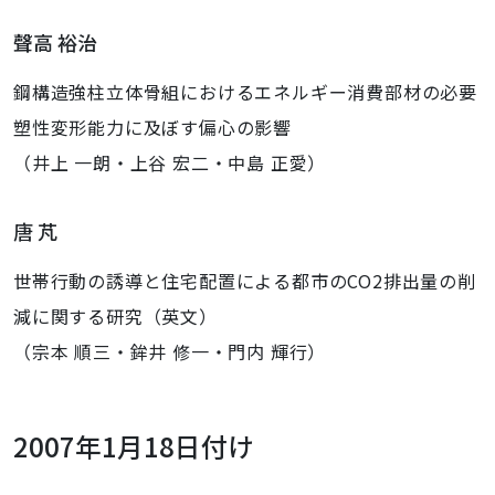
聲高 裕治
鋼構造強柱立体骨組におけるエネルギー消費部材の必要
塑性変形能力に及ぼす偏心の影響
（井上 一朗・上谷 宏二・中島 正愛）
唐 芃
世帯行動の誘導と住宅配置による都市のCO2排出量の削
減に関する研究（英文）
（宗本 順三・鉾井 修一・門内 輝行）
2007年1月18日付け