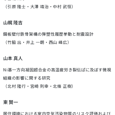
（引原 隆士・大澤 靖治・中村 武恒）
山梶 隆吉
鋼板壁付鉄骨架構の弾塑性履歴挙動と耐震設計
（竹脇 出・井上 一朗・西山 峰広）
山本 真人
Ni基一方向凝固超合金の高温疲労き裂伝ぱに及ぼす微視
組織の影響に関する研究
（北村 隆行・宮崎 則幸・北條 正樹）
東 賢一
居住環境における室内空気汚染物質のリスク評価および