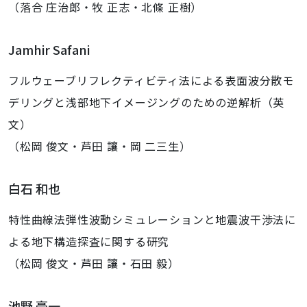
（落合 庄治郎・牧 正志・北條 正樹）
Jamhir Safani
フルウェーブリフレクティビティ法による表面波分散モ
デリングと浅部地下イメージングのための逆解析（英
文）
（松岡 俊文・芦田 讓・岡 二三生）
白石 和也
特性曲線法弾性波動シミュレーションと地震波干渉法に
よる地下構造探査に関する研究
（松岡 俊文・芦田 讓・石田 毅）
池野 豪一