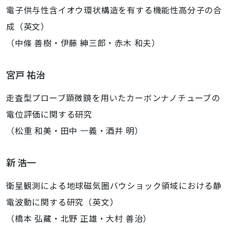
電子供与性含イオウ環状構造を有する機能性高分子の合
成（英文）
（中條 善樹・伊藤 紳三郎・赤木 和夫）
宮戸 祐治
走査型プローブ顕微鏡を用いたカーボンナノチューブの
電位評価に関する研究
（松重 和美・田中 一義・酒井 明）
新 浩一
衛星観測による地球磁気圏バウショック領域における静
電波動に関する研究（英文）
（橋本 弘藏・北野 正雄・大村 善治）