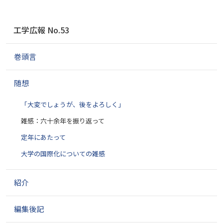
ナ
工学広報 No.53
ビ
ゲ
巻頭言
ー
シ
ョ
随想
ン
「大変でしょうが、後をよろしく」
雑感：六十余年を振り返って
定年にあたって
大学の国際化についての雑感
紹介
編集後記