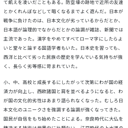
て飢えを凌いだこともある。防空壕の跡地で近所の友達
とかくれんぼなどして暗くなるまでよく遊んだ。日本が
戦争に負けたのは、日本文化が劣っているからだとか、
日本語が論理的でなからだとかの論調が雑誌、新聞では
主流であった。漢字をやめてすべてローマ字にしたらよ
いと堂々と論する国語学者もいた。日本史を習っても、
西洋と比べて劣った民族の歴史を学んでいる気持ちが強
く、長らく劣等感に苛まれていた。
小、中、高校と成長するにしたがって次第にわが国の経
済力が向上し、西欧諸国と肩を並べるようになると、わ
が国の文化的劣性はあまり語られなくなった。むしろ日
本文化のユニークさを強調する論調が強くなってきた。
国民が自信をもち始めたことによる。奈良時代に大仏を
鋳造する技術は世界中に比類ない。江戸時代の上水道の