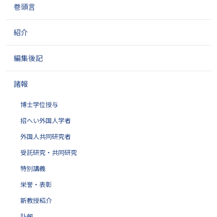
巻頭言
ー
シ
ョ
紹介
ン
編集後記
諸報
博士学位授与
招へい外国人学者
外国人共同研究者
受託研究・共同研究
特別講義
栄誉・表彰
新教授紹介
訃報