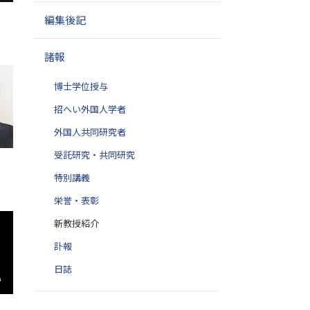
編集後記
諸報
博士学位授与
招へい外国人学者
外国人共同研究者
受託研究・共同研究
特別講義
栄誉・表彰
新教授紹介
訃報
日誌