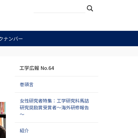
サ
詳
検索
イ
細
ト
検
を
索
検
索
クナンバー
ナ
工学広報 No.64
ビ
ゲ
巻頭言
ー
シ
ョ
女性研究者特集：工学研究科馬詰
ン
研究奨励賞受賞者～海外研修報告
～
紹介