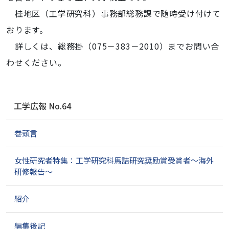
桂地区（工学研究科）事務部総務課で随時受け付けて
おります。
詳しくは、総務掛（075－383－2010）までお問い合
わせください。
ナ
工学広報 No.64
ビ
ゲ
巻頭言
ー
シ
ョ
女性研究者特集：工学研究科馬詰研究奨励賞受賞者～海外
ン
研修報告～
紹介
編集後記