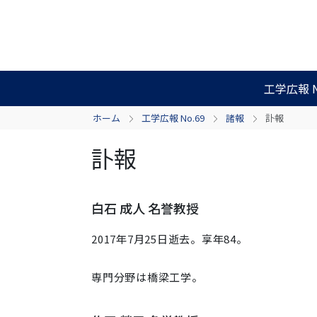
工学広報 N
ホーム
工学広報 No.69
諸報
訃報
訃報
白石 成人 名誉教授
2017年7月25日逝去。享年84。
専門分野は橋梁工学。