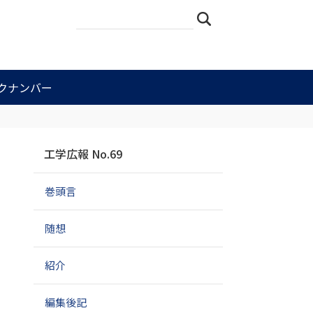
サ
詳
検索
イ
細
ト
検
を
索
検
索
クナンバー
ナ
工学広報 No.69
ビ
ゲ
巻頭言
ー
シ
ョ
随想
ン
紹介
編集後記