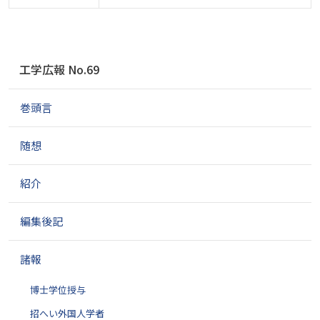
ナ
工学広報 No.69
ビ
ゲ
巻頭言
ー
シ
ョ
随想
ン
紹介
編集後記
諸報
博士学位授与
招へい外国人学者