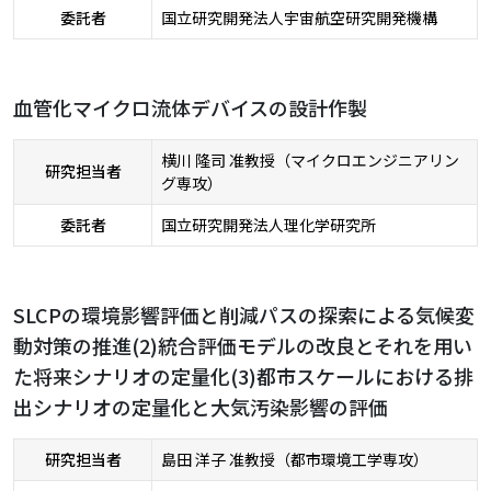
委託者
国立研究開発法人宇宙航空研究開発機構
血管化マイクロ流体デバイスの設計作製
横川 隆司 准教授（マイクロエンジニアリン
研究担当者
グ専攻）
委託者
国立研究開発法人理化学研究所
SLCPの環境影響評価と削減パスの探索による気候変
動対策の推進(2)統合評価モデルの改良とそれを用い
た将来シナリオの定量化(3)都市スケールにおける排
出シナリオの定量化と大気汚染影響の評価
研究担当者
島田 洋子 准教授（都市環境工学専攻）