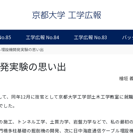
o.85
工学広報 No.84
工学広報 No.83
バッ
ル埋設機開発実験の思い出
発実験の思い出
檜垣 
として、同年12月に技官として京都大学工学部土木工学教室に就
でした。
の施工、トンネル工学、土質力学、岩盤力学などで、私の最初
門橋多柱基礎の掘削機の開発、次に日中海底通信ケーブル埋設