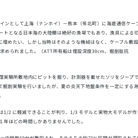
ラインとして上海（ナンホイ）－熊本（苓北町）に海底通信ケー
ートとなる日本海の大陸棚は絶好の漁場でもあり、漁具による
 に埋めたい、しかし当時はそのような機械はなく、ケーブル敷
機が求められました。（ATT所有船は埋設深度30cm、掘削抵抗
理実験所敷地内にピットを掘り、計測器を載せたソリをジープ
えて掘削実験を行いましたが、夏の炎天下地盤条件を一定にする
。
/2 に軽減できることが判り、1/3 モデルと実物大モデルが作
１年ほどの時間しかありませんでした。
36km中継器60台が敷設され、そのうちの約70％区間が埋設されて