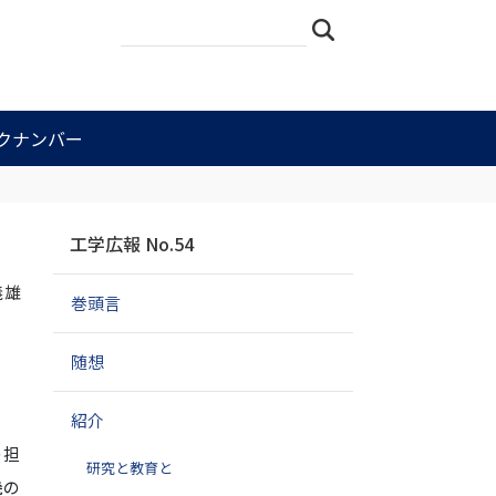
サ
詳
検索
イ
細
ト
検
を
索
検
索
クナンバー
ナ
工学広報 No.54
ビ
ゲ
義雄
巻頭言
ー
シ
ョ
職
随想
ン
紹介
の担
研究と教育と
機の