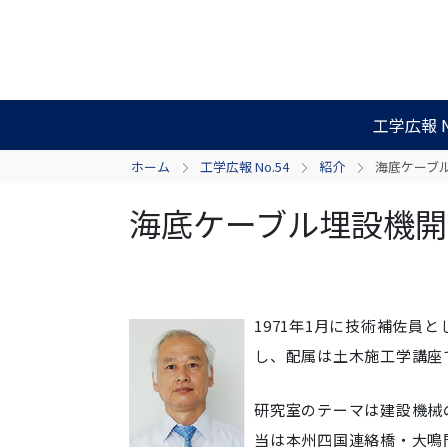
工学広報 N
ホーム
工学広報 No.54
紹介
海底ケーブ
海底ケーブル埋設機開
1971年1月に技術補佐員
し、配属は土木施工学講座
研究室のテーマは建設機械
当は本州四国連絡橋・大鳴