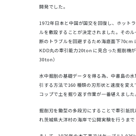
開発でした。
1972年日本と中国が国交を回復し、ホット
ルを敷設することが決定されました。そのル
断のトラブルを回避するため海底面下70cm
KDD丸の牽引能力20ton に見合った掘削
30ton）
水中掘削の基礎データを得る為、中書島の水
引する方法で160 種類の刃形状と速度を変
コップで土を掘り返す作業が一番堪えました
掘削刃を鋤型の多段刃にすることで牽引抵抗は1
れ茨城県大洋村の海岸で公開実験を行うまで
そして、1976年の本工事ではケーブル1,0