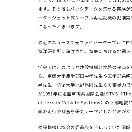
ます。その後もバックデータを集める実験が
ータージェット式ケーブル再埋設機の掘削実
になったと思います。
最近のニュースで光ファイバーケーブルに世
海洋研究所に譲渡され、海底における地震波
学会ではこのような建設機械と地盤の接点を
ら、京都大学農学部田中孝先生や工学部畠昭
昇先生、防衛大学北野昌則先生らの御尽力で
が1981年に地盤車両系国際会議ISTVS（The Inte
of Terrain-Vehicle Systems）の
面の走行や探査を研究テーマとした発表があ
建設機械化協会の委員会を手伝っていた関係