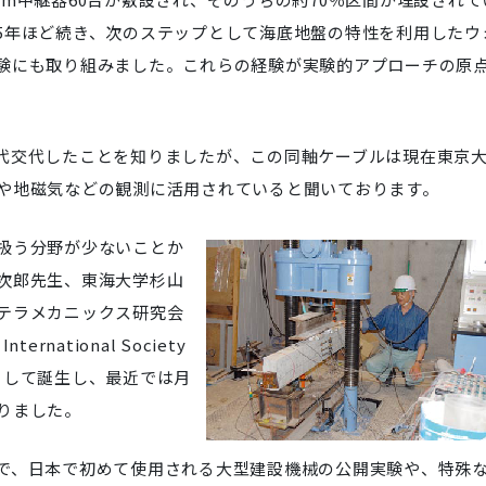
5年ほど続き、次のステップとして海底地盤の特性を利用したウ
験にも取り組みました。これらの経験が実験的アプローチの原
代交代したことを知りましたが、この同軸ケーブルは現在東京
や地磁気などの観測に活用されていると聞いております。
扱う分野が少ないことか
次郎先生、東海大学杉山
テラメカニックス研究会
rnational Society
下部組織として誕生し、最近では月
りました。
で、日本で初めて使用される大型建設機械の公開実験や、特殊