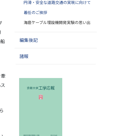
円滑・安全な道路交通の実現に向けて
着任のご挨拶
海底ケーブル埋設機開発実験の思い出
ブ
切
編集後記
設船
諸報
で牽
為ス
ら
い