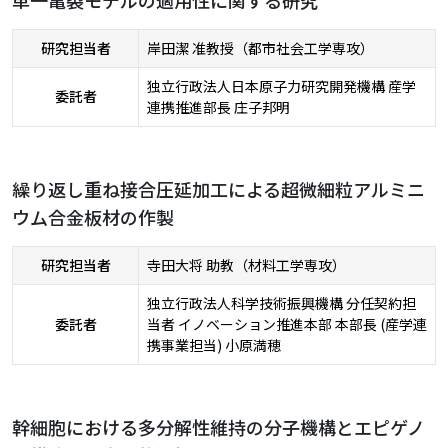
単一亀裂モデルの適用性に関する研究
研究担当者
岸田潔 准教授（都市社会工学専攻）
独立行政法人日本原子力研究開発機構 産学
委託者
連携推進部長 庄子邦明
繰り返し重ね接合圧延加工による超微細粒アルミニ
ウム合金板材の作製
研究担当者
寺田大将 助教（材料工学専攻）
独立行政法人科学技術振興機構 分任契約担
委託者
当者 イノベーション推進本部 本部長 (産学連
携事業担当) 小原満穂
幹細胞における多分解性維持の分子機構とエピゲノ