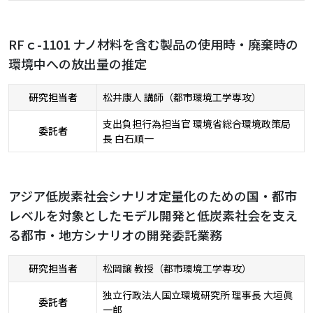
RFｃ-1101 ナノ材料を含む製品の使用時・廃棄時の
環境中への放出量の推定
研究担当者
松井康人 講師（都市環境工学専攻）
支出負担行為担当官 環境省総合環境政策局
委託者
長 白石順一
アジア低炭素社会シナリオ定量化のための国・都市
レベルを対象としたモデル開発と低炭素社会を支え
る都市・地方シナリオの開発委託業務
研究担当者
松岡譲 教授（都市環境工学専攻）
独立行政法人国立環境研究所 理事長 大垣眞
委託者
一郎