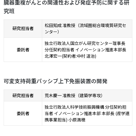
臓器重複がんとの関連性および発症予防に関する研
究班
松田知成 准教授（流域圏総合環境質研究セ
研究担当者
ンター）
独立行政法人国立がん研究センター理事長
委託者
分任契約担当者 イノベーション推進本部長
北澤宏一(契約者:中村 道治)
可変支持荷重パッシブ上下免振装置の開発
研究担当者
荒木慶一 准教授（建築学専攻）
独立行政法人科学技術振興機構 分任契約担
委託者
当者 イノベーション推進本部 本部長 (産学連
携事業担当) 小原満穂