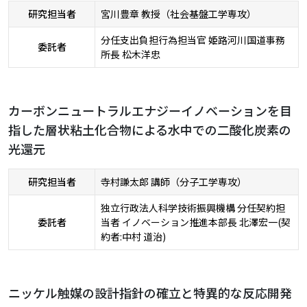
研究担当者
宮川豊章 教授（社会基盤工学専攻）
分任支出負担行為担当官 姫路河川国道事務
委託者
所長 松木洋忠
カーボンニュートラルエナジーイノベーションを目
指した層状粘土化合物による水中での二酸化炭素の
光還元
研究担当者
寺村謙太郎 講師（分子工学専攻）
独立行政法人科学技術振興機構 分任契約担
委託者
当者 イノベーション推進本部長 北澤宏一(契
約者:中村 道治)
ニッケル触媒の設計指針の確立と特異的な反応開発