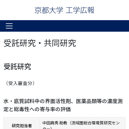
受託研究・共同研究
受託研究
（受入審査分）
水・底質試料中の界面活性剤、医薬品類等の濃度測
定と総毒性への寄与率の評価
中田典秀 助教（流域圏総合環境質研究セン
研究担当者
ター）