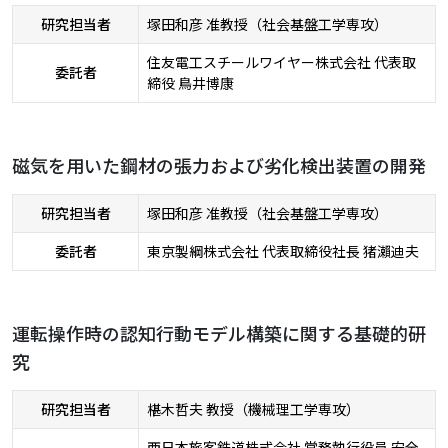
研究担当者
塚田和彦 准教授（社会基盤工学専攻）
住友電工スチールワイヤー株式会社 代表取
委託者
締役 鳥井博康
磁気を用いた鋼材の張力および劣化検出装置の開発
研究担当者
塚田和彦 准教授（社会基盤工学専攻）
委託者
東京製綱株式会社 代表取締役社長 猪瀨迪夫
運転操作時の認知行動モデル構築に関する基礎的研
究
研究担当者
椹木哲夫 教授（機械理工学専攻）
西日本旅客鉄道株式会社 常務執行役員 安全