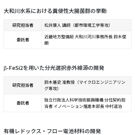
大和川水系における糞便性大腸菌群の挙動
研究担当者
松井康人 講師（都市環境工学専攻）
近畿地方整備局 大和川河川事務所長 鈴木俊
委託者
朗
β-FeSi2を用いた分光選択赤外線源の開発
鈴木基史 准教授（マイクロエンジニアリン
研究担当者
グ専攻）
独立行政法人科学技術振興機構 分任契約担
委託者
当者 イノベーション推進本部長 中村道治
有機レドックス・フロー電池材料の開発