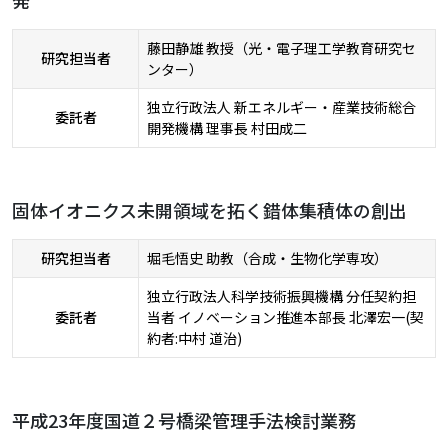
発
藤田静雄 教授（光・電子理工学教育研究セ
研究担当者
ンター）
独立行政法人 新エネルギー・産業技術総合
委託者
開発機構 理事長 村田成二
固体イオニクス未開領域を拓く錯体集積体の創出
研究担当者
堀毛悟史 助教（合成・生物化学専攻）
独立行政法人科学技術振興機構 分任契約担
委託者
当者 イノベーション推進本部長 北澤宏一(契
約者:中村 道治)
平成23年度国道２号橋梁管理手法検討業務