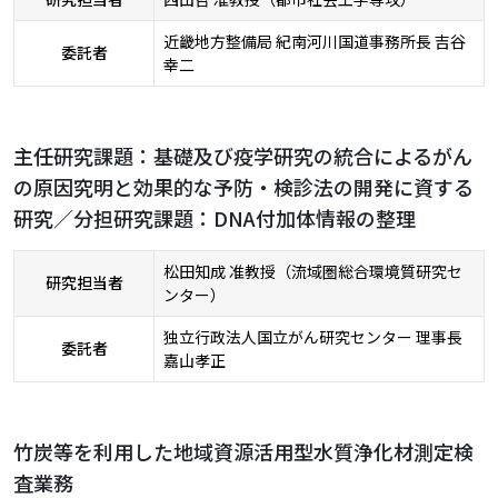
近畿地方整備局 紀南河川国道事務所長 吉谷
委託者
幸二
主任研究課題：基礎及び疫学研究の統合によるがん
の原因究明と効果的な予防・検診法の開発に資する
研究／分担研究課題：DNA付加体情報の整理
松田知成 准教授（流域圏総合環境質研究セ
研究担当者
ンター）
独立行政法人国立がん研究センター 理事長
委託者
嘉山孝正
竹炭等を利用した地域資源活用型水質浄化材測定検
査業務