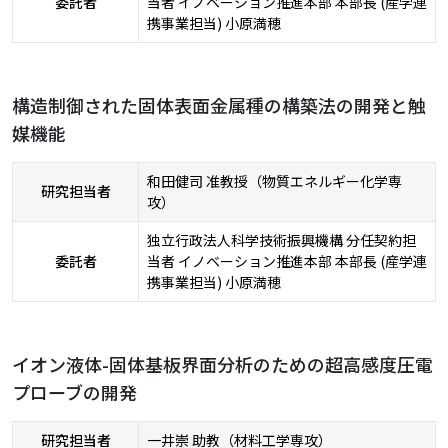
委託者
当者 イノベーション推進本部 本部長 (産学連
携事業担当) 小原満穂
構造制御された固体表面金属種の構築法の開発と触
媒機能
和田健司 准教授（物質エネルギー化学専
研究担当者
攻）
独立行政法人科学技術振興機構 分任契約担
委託者
当者 イノベーション推進本部 本部長 (産学連
携事業担当) 小原満穂
イオン液体-固体基板界面分析のための超高感度圧電
プローブの開発
研究担当者
一井崇 助教（材料工学専攻）