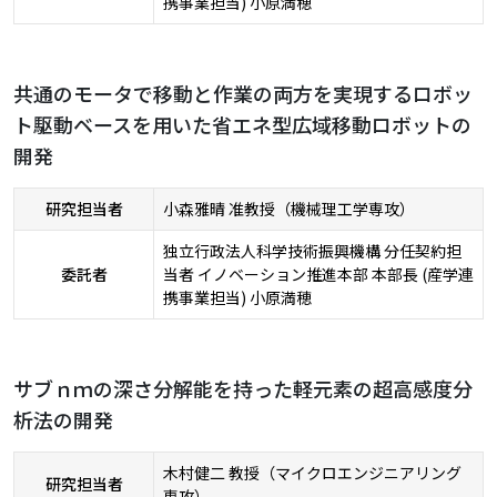
携事業担当) 小原満穂
共通のモータで移動と作業の両方を実現するロボッ
ト駆動ベースを用いた省エネ型広域移動ロボットの
開発
研究担当者
小森雅晴 准教授（機械理工学専攻）
独立行政法人科学技術振興機構 分任契約担
委託者
当者 イノベーション推進本部 本部長 (産学連
携事業担当) 小原満穂
サブｎｍの深さ分解能を持った軽元素の超高感度分
析法の開発
木村健二 教授（マイクロエンジニアリング
研究担当者
専攻）