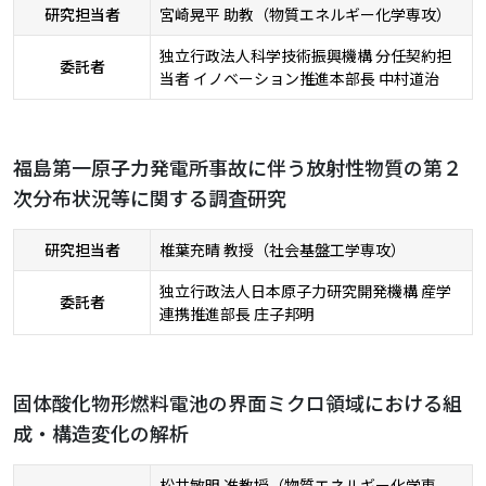
研究担当者
宮崎晃平 助教（物質エネルギー化学専攻）
独立行政法人科学技術振興機構 分任契約担
委託者
当者 イノベーション推進本部長 中村道治
福島第一原子力発電所事故に伴う放射性物質の第２
次分布状況等に関する調査研究
研究担当者
椎葉充晴 教授（社会基盤工学専攻）
独立行政法人日本原子力研究開発機構 産学
委託者
連携推進部長 庄子邦明
固体酸化物形燃料電池の界面ミクロ領域における組
成・構造変化の解析
松井敏明 准教授（物質エネルギー化学専