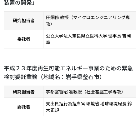
装置の開発」
田畑修 教授（マイクロエンジニアリング専
研究担当者
攻）
公立大学法人奈良県立医科大学 理事長 吉岡
委託者
章
平成２３年度再生可能エネルギー事業のための緊急
検討委託業務（地域名：岩手県釜石市）
研究担当者
宇都宮智昭 准教授（社会基盤工学専攻）
支出負担行為担当官 環境省 地球環境局長 鈴
委託者
木正規