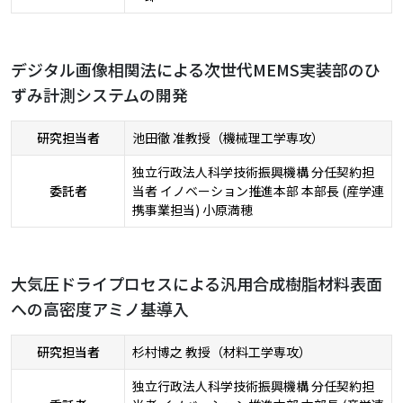
デジタル画像相関法による次世代MEMS実装部のひ
ずみ計測システムの開発
研究担当者
池田徹 准教授（機械理工学専攻）
独立行政法人科学技術振興機構 分任契約担
委託者
当者 イノベーション推進本部 本部長 (産学連
携事業担当) 小原満穂
大気圧ドライプロセスによる汎用合成樹脂材料表面
への高密度アミノ基導入
研究担当者
杉村博之 教授（材料工学専攻）
独立行政法人科学技術振興機構 分任契約担