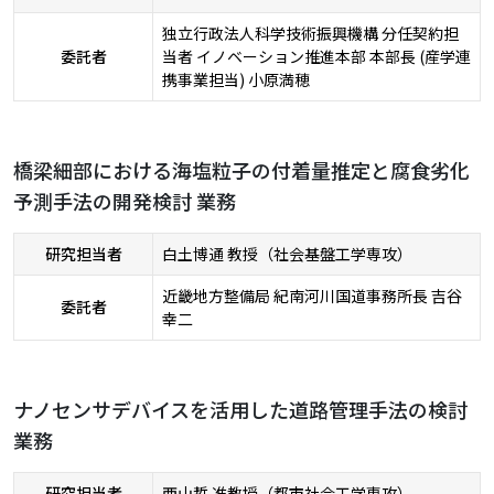
独立行政法人科学技術振興機構 分任契約担
委託者
当者 イノベーション推進本部 本部長 (産学連
携事業担当) 小原満穂
橋梁細部における海塩粒子の付着量推定と腐食劣化
予測手法の開発検討 業務
研究担当者
白土博通 教授（社会基盤工学専攻）
近畿地方整備局 紀南河川国道事務所長 吉谷
委託者
幸二
ナノセンサデバイスを活用した道路管理手法の検討
業務
研究担当者
西山哲 准教授（都市社会工学専攻）