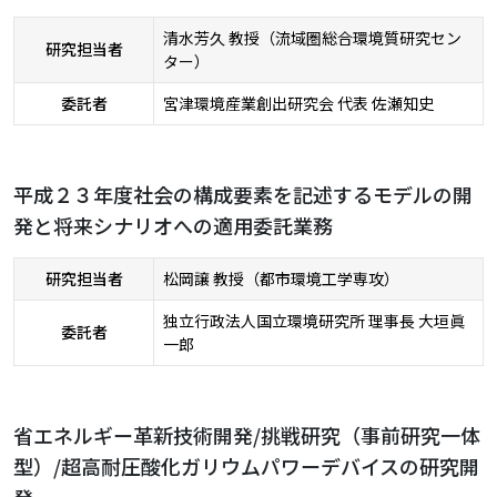
清水芳久 教授（流域圏総合環境質研究セン
研究担当者
ター）
委託者
宮津環境産業創出研究会 代表 佐瀬知史
平成２３年度社会の構成要素を記述するモデルの開
発と将来シナリオへの適用委託業務
研究担当者
松岡譲 教授（都市環境工学専攻）
独立行政法人国立環境研究所 理事長 大垣眞
委託者
一郎
省エネルギー革新技術開発/挑戦研究（事前研究一体
型）/超高耐圧酸化ガリウムパワーデバイスの研究開