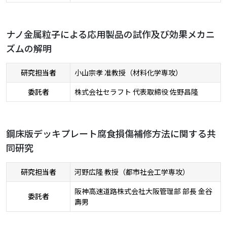
ナノ金属粒子による応用製品の試作及び効果メカニ
ズムの解明
研究担当者
小山宗孝 准教授（材料化学専攻）
委託者
株式会社セラフト 代表取締役 佐野昌隆
鋼床版デッキプレート腐食損傷補修方法に関する共
同研究
研究担当者
河野広隆 教授（都市社会工学専攻）
阪神高速道路株式会社大阪管理部 部長 金谷
委託者
壽男