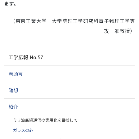
ます。
（東京工業大学 大学院理工学研究科電子物理工学専
攻 准教授）
ナ
工学広報 No.57
ビ
ゲ
巻頭言
ー
シ
ョ
随想
ン
紹介
ミリ波無線通信の実用化を目指して
ガラスの心