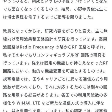
やってみると、研究というものは掘り下げていくとなん
でも面白くなってくるもので、結局、小野寺秀俊先生に
は博士課程を修了するまでご指導を賜りました。
教員となってからは、研究内容をがらりと変え、主に無
線向け高周波集積回路設計の研究を行っています。高周
波回路はRadio Frequency の略からRF 回路と呼ばれ、
私はその中でもリコンフィギュラブルRF 回路の研究を
行っています。従来は固定の機能しか持ちえなかったRF
回路において、動的な機能変更を可能とするものです。
携帯電話では、国やキャリアごとに異なる通信方式や周
波数が使われており、それに対応するためには別々の回
路を用意する必要があります。各国での利用周波数の多
様化や WiMAX, LTE など新たな通信方式の導入に伴な
い、益々重要性を増しています。私の研究では、携帯電