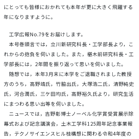
にとっても皆様におかれても本年が更に大きく飛躍する
年になりますように。
工学広報No.79をお届けします。
本号巻頭言では，立川新研究科長・工学部長より，こ
れからの抱負を伺いました。また，椹木前研究科長・工
学部長には，2年間を振り返って思いを伺いました。
随想では，本年3月末に本学をご退職されました教授
方のうち，高野靖氏，竹脇出氏，大塚浩二氏，清野純史
氏，河合潤氏，三ケ田均氏，高野裕久氏より，研究生活
にまつわる思い出等を伺いました。
ニュースでは，吉野彰博士ノーベル化学賞受賞展示除
幕式および記念講演会，土木工学科125周年記念事業報
告，テクノサイエンスヒル桂構想に関わる令和4年度の