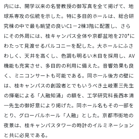
内には、開学以来の名誉教授の御写真を全て掲げて、地
球系専攻の伝統を示した。特に多目的ホールは、総合研
究棟の中で最も眺望の良いC1－2棟3階に配置し、さら
にその外周には、桂キャンパス全体や京都盆地を270°に
わたって見渡せるバルコニーを配した。大ホールにふさ
わしく、天井を高くし、色調も明るい木目を採用し、AV
機能も充実させ、多目的の利用に備えた。音響効果も良
く、ミニコンサートも可能である。同ホ一ル後方の壁に
は、桂キャンパスの創設者とでもいうべき土岐憲三先生
の揮毫による「人融知涌」の額を、工学研究科長西本清
一先生の御好意により掲げた。同ホール名もその一部を
とり、グローバルホール「人融」とした。京都市街地の
夜景は、桂キャンパスタワーの時計のイルミネーション
と共に必見である。