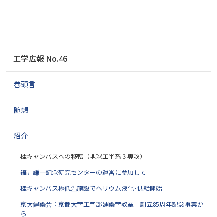
ナ
工学広報 No.46
ビ
ゲ
巻頭言
ー
シ
ョ
随想
ン
紹介
桂キャンパスへの移転（地球工学系３専攻）
福井謙一記念研究センターの運営に参加して
桂キャンパス極低温施設でヘリウム液化･供給開始
京大建築会：京都大学工学部建築学教室 創立85周年記念事業か
ら