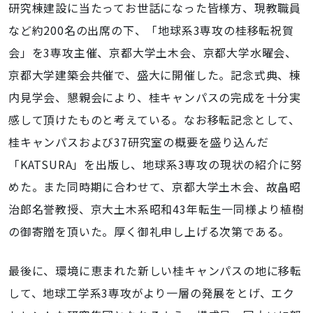
研究棟建設に当たってお世話になった皆様方、現教職員
など約200名の出席の下、「地球系3専攻の桂移転祝賀
会」を3専攻主催、京都大学土木会、京都大学水曜会、
京都大学建築会共催で、盛大に開催した。記念式典、棟
内見学会、懇親会により、桂キャンパスの完成を十分実
感して頂けたものと考えている。なお移転記念として、
桂キャンパスおよび37研究室の概要を盛り込んだ
「KATSURA」を出版し、地球系3専攻の現状の紹介に努
めた。また同時期に合わせて、京都大学土木会、故畠昭
治郎名誉教授、京大土木系昭和43年転生一同様より植樹
の御寄贈を頂いた。厚く御礼申し上げる次第である。
最後に、環境に恵まれた新しい桂キャンパスの地に移転
して、地球工学系3専攻がより一層の発展をとげ、エク