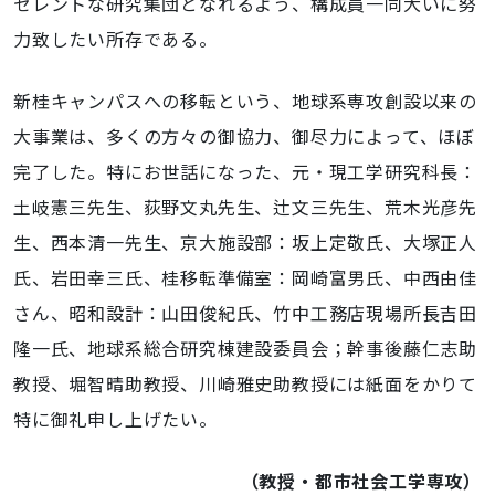
セレントな研究集団となれるよう、構成員一同大いに努
力致したい所存である。
新桂キャンパスへの移転という、地球系専攻創設以来の
大事業は、多くの方々の御協力、御尽力によって、ほぼ
完了した。特にお世話になった、元・現工学研究科長：
土岐憲三先生、荻野文丸先生、辻文三先生、荒木光彦先
生、西本清一先生、京大施設部：坂上定敬氏、大塚正人
氏、岩田幸三氏、桂移転準備室：岡崎富男氏、中西由佳
さん、昭和設計：山田俊紀氏、竹中工務店現場所長吉田
隆一氏、地球系総合研究棟建設委員会；幹事後藤仁志助
教授、堀智晴助教授、川崎雅史助教授には紙面をかりて
特に御礼申し上げたい。
（教授・都市社会工学専攻）