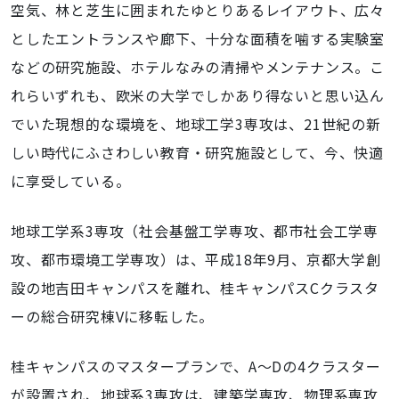
空気、林と芝生に囲まれたゆとりあるレイアウト、広々
としたエントランスや廊下、十分な面積を噛する実験室
などの研究施設、ホテルなみの清掃やメンテナンス。こ
れらいずれも、欧米の大学でしかあり得ないと思い込ん
でいた現想的な環境を、地球工学3専攻は、21世紀の新
しい時代にふさわしい教育・研究施設として、今、快適
に享受している。
地球工学系3専攻（社会基盤工学専攻、都市社会工学専
攻、都市環境工学専攻）は、平成18年9月、京都大学創
設の地吉田キャンパスを離れ、桂キャンパスCクラスタ
ーの総合研究棟Vに移転した。
桂キャンパスのマスタープランで、A～Dの4クラスター
が設置され、地球系3専攻は、建築学専攻、物理系専攻