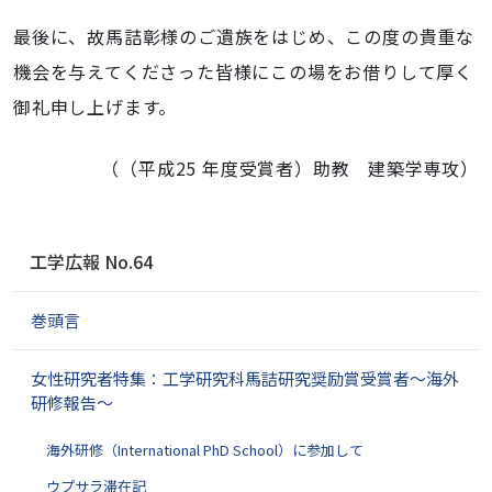
最後に、故馬詰彰様のご遺族をはじめ、この度の貴重な
機会を与えてくださった皆様にこの場をお借りして厚く
御礼申し上げます。
（（平成25 年度受賞者）助教 建築学専攻）
ナ
工学広報 No.64
ビ
ゲ
巻頭言
ー
シ
ョ
女性研究者特集：工学研究科馬詰研究奨励賞受賞者～海外
ン
研修報告～
海外研修（International PhD School）に参加して
ウプサラ滞在記