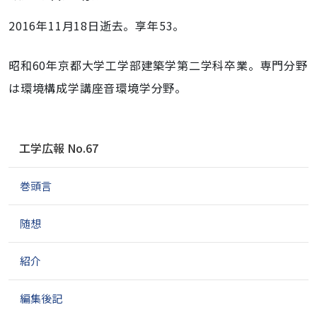
2016年11月18日逝去。享年53。
昭和60年京都大学工学部建築学第二学科卒業。専門分野
は環境構成学講座音環境学分野。
ナ
工学広報 No.67
ビ
ゲ
巻頭言
ー
シ
ョ
随想
ン
紹介
編集後記