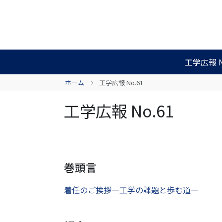
工学広報 N
ホーム
工学広報 No.61
工学広報 No.61
巻頭言
着任のご挨拶―工学の課題と歩む道―