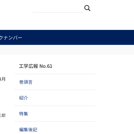
サ
詳
検索
イ
細
ト
検
を
索
検
索
クナンバー
ナ
工学広報 No.61
ビ
ゲ
4月
巻頭言
ー
シ
ョ
紹介
ン
特集
三郎
編集後記