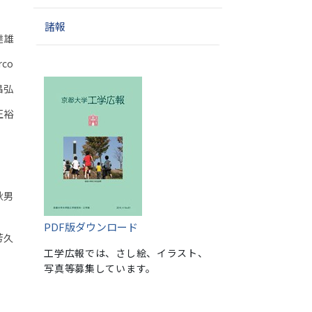
諸報
達雄
rco
昌弘
正裕
秋男
PDF版ダウンロード
芳久
工学広報では、さし絵、イラスト、
写真等募集しています。