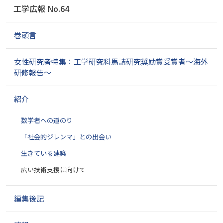
ナ
工学広報 No.64
ビ
ゲ
巻頭言
ー
シ
ョ
女性研究者特集：工学研究科馬詰研究奨励賞受賞者～海外
ン
研修報告～
紹介
数学者への道のり
「社会的ジレンマ」との出会い
生きている建築
広い技術支援に向けて
編集後記