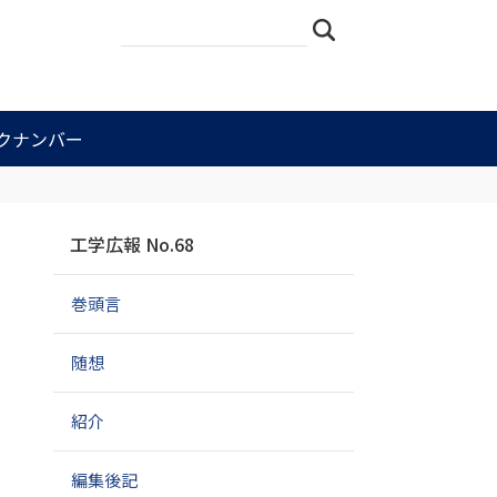
サ
詳
検索
イ
細
ト
検
を
索
検
索
クナンバー
ナ
工学広報 No.68
ビ
ゲ
巻頭言
ー
シ
ョ
随想
ン
紹介
編集後記