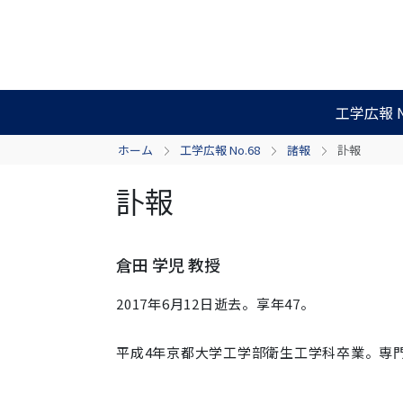
工学広報 N
ホーム
工学広報 No.68
諸報
訃報
訃報
倉田 学児 教授
2017年6月12日逝去。享年47。
平成4年京都大学工学部衛生工学科卒業。専