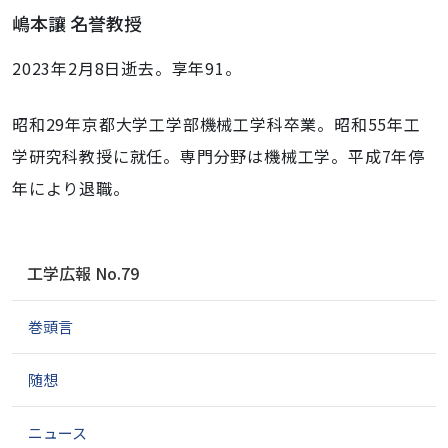
嶋本讓 名誉教授
2023年2月8日逝去。享年91。
昭和29年京都大学工学部機械工学科卒業。昭和55年工
学研究科教授に就任。専門分野は機械工学。平成7年停
年により退職。
ナ
工学広報 No.79
ビ
ゲ
巻頭言
ー
シ
ョ
随想
ン
ニュース