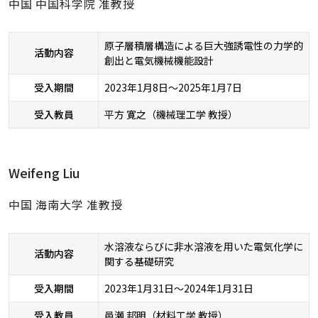
中国 中国科学院 准教授
原子層積層構造による巨大強誘電性の力学的
活動内容
創出と電気機械機能設計
受入期間
2023年1月8日～2025年1月7日
受入教員
平方 寛之（機械理工学 教授）
Weifeng Liu
中国 海南大学 准教授
水溶液ならびに非水溶液を用いた電気化学に
活動内容
関する基礎研究
受入期間
2023年1月31日～2024年1月31日
受入教員
邑瀬 邦明（材料工学 教授）