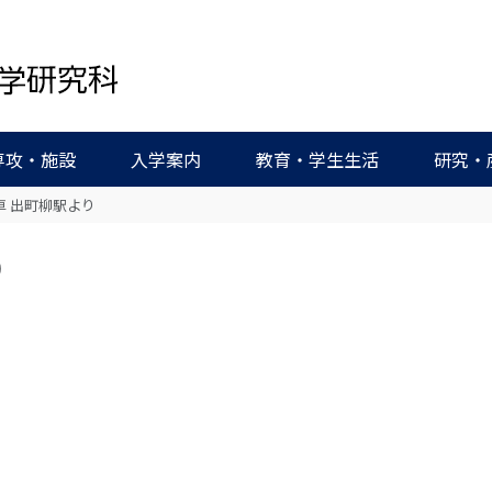
専攻・施設
入学案内
教育・学生生活
研究・
車 出町柳駅より
り