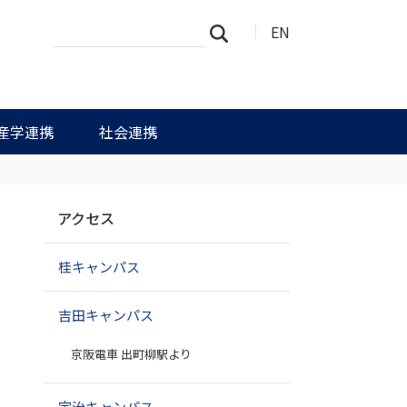
サ
詳
EN
検索
イ
細
ト
検
を
索
検
索
産学連携
社会連携
ナ
アクセス
ビ
ゲ
桂キャンパス
ー
シ
ョ
吉田キャンパス
ン
京阪電車 出町柳駅より
宇治キャンパス