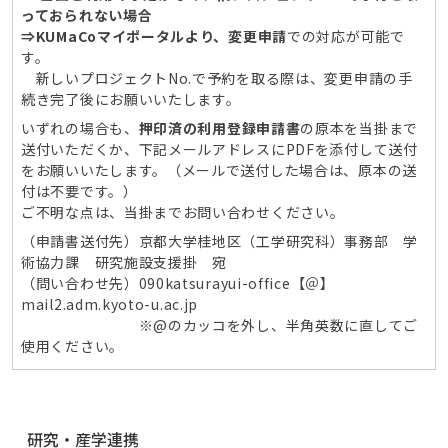
っておられない場合
⇒KUMaCoマイポータルより、変更申請
での対応が可能で
す。
新しいプロジェクトNo.で予約を取る際は、変更申請の手
続き完了後にお願いいたします。
いずれの場合も、
押印済の利用登録申請書
の原本を当掛まで
送付いただくか、下記メールアドレスにPDFを添付して送付
をお願いいたします。（メールで送付した場合は、原本の送
付は不要です。）
ご不明な点は、当掛までお問い合わせください。
（申請書送付先）京都大学桂地区（工学研究科）事務部 学
術協力課 研究施設支援掛 宛
（問い合わせ先）090katsurayui-office【＠】
mail2.adm.kyoto-u.ac.jp
※@のカッコを外し、半角英数に直してご
使用ください。
ナ
研究・産学連携
ビ