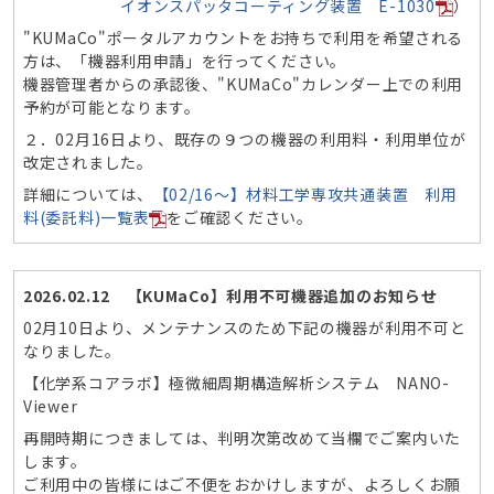
イオンスパッタコーティング装置 E-1030
）
"KUMaCo"ポータルアカウントをお持ちで利用を希望される
方は、「機器利用申請」を行ってください。
機器管理者からの承認後、"KUMaCo"カレンダー上での利用
予約が可能となります。
２．02月16日より、既存の９つの機器の利用料・利用単位が
改定されました。
詳細については、
【02/16～】材料工学専攻共通装置 利用
料(委託料)一覧表
をご確認ください。
2026.02.12 【KUMaCo】利用不可機器追加のお知らせ
02月10日より、メンテナンスのため下記の機器が利用不可と
なりました。
【化学系コアラボ】極微細周期構造解析システム NANO-
Viewer
再開時期につきましては、判明次第改めて当欄でご案内いた
します。
ご利用中の皆様にはご不便をおかけしますが、よろしくお願