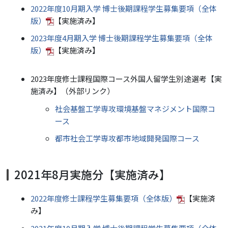
2022年度10月期入学 博士後期課程学生募集要項（全体
版）
【実施済み】
2023年度4月期入学 博士後期課程学生募集要項（全体
版）
【実施済み】
2023年度修士課程国際コース外国人留学生別途選考
【実
施済み】（外部リンク）
社会基盤工学専攻環境基盤マネジメント国際コ
ース
都市社会工学専攻都
市地域開発国際コース
2021年8月実施分【実施済み】
2022年度修士課程学生募集要項（全体版）
【実施済
み】