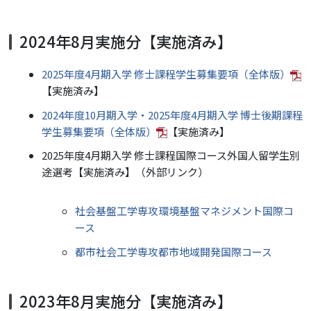
2024年8月実施分【実施済み】
2025年度4月期入学 修士課程学生募集要項
（全体版）
【実施済み】
2024年度10月期入学・2025年度4月期入学 博士後期課程
学生募集要項
（全体版）
【実施済み】
2025年度4月期入学 修士課程国際コース外国人留学生別
途選考【実施済み】
（外部リンク）
社会基盤工学専攻環境基盤マネジメント国際コ
ース
都市社会工学専攻都市地域開発国際コース
2023年8月実施分【実施済み】