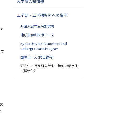
大学院入試情報
工学部・工学研究科への留学
外国人留学生特別選考
と
地球工学科国際コース
Kyoto University International
Undergraduate Program
オフ
国際コース (修士課程)
研究生・特別研究学生・特別聴講学生
（留学生）
の
学