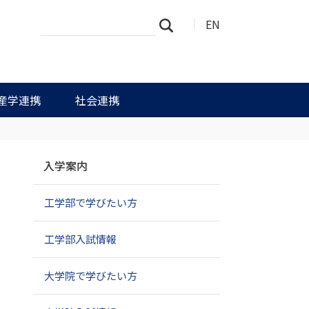
サ
詳
EN
検索
イ
細
ト
検
を
索
検
索
産学連携
社会連携
ナ
入学案内
ビ
ゲ
工学部で学びたい方
ー
シ
ョ
工学部入試情報
ン
大学院で学びたい方