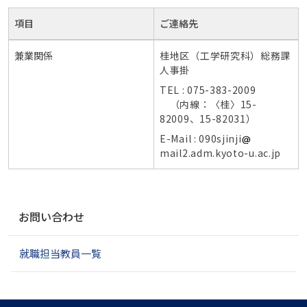
項目
ご連絡先
兼業関係
桂地区（工学研究科）総務課
人事掛
TEL : 075-383-2009
（内線：〈桂〉15-
82009、15-82031）
E-Mail : 090sjinji
mail2.adm.kyoto-u.ac.jp
ナ
お問い合わせ
ビ
ゲ
就職担当教員一覧
ー
シ
ョ
ン