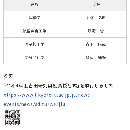
専攻
氏名
建築学
明橋 弘樹
航空宇宙工学
濱野 誉
原子核工学
森下 侑哉
高分子化学
越智 純毅
参照:
｢令和4年度吉田研究奨励賞授与式｣を挙行しました
https://www.t.kyoto-u.ac.jp/ja/news-
events/news/adms/wa1jfu