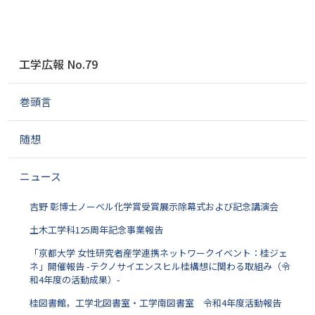
ナ
工学広報 No.79
ビ
ゲ
巻頭言
ー
シ
ョ
随想
ン
ニュース
吉野 彰博士ノーベル化学賞受賞展示除幕式および記念講演会
土木工学科125周年記念事業報告
「京都大学 女性研究者産学連携ネットワークイベント：桂ジェ
ネ」開催報告 -テクノサイエンスヒル桂構想に関わる取組み（令
和4年度の活動成果）-
桂図書館，工学北図書室・工学南図書室 令和4年度活動報告