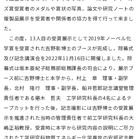
ズ賞受賞者のメダルや賞状の写真，論文や研究ノートの
複製品展示を受賞者や関係者の協力を得て行って来まし
た。
この度，13人目の受賞展示として2019年ノーベル化
学賞を受賞された吉野彰博士のブースが完成し，除幕式
及び記念講演会を2022年11月16日に開催しました。除
幕式は坂本亜紀子総務部総務課長の司会により，展示ブ
ース前に吉野博士と本学から，村上 章 理事・副学
長，北村 隆行 理事・副学長，船井哲郎記念講堂管理
責任者である椹木 哲夫 工学研究科長の4名によるテ
ープカットを行った後，記念撮影には吉野博士の受賞展
示を推進された当時の管理責任者で前工学研究科長の大
嶋正裕教授，受賞時に本学から研究内容の説明にご尽力
された工学研究科物質エネルギー化学専攻の安部武志教