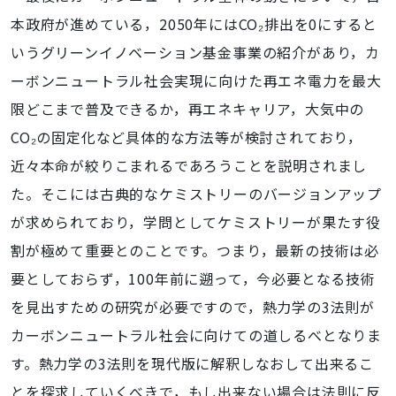
本政府が進めている，2050年にはCO₂排出を0にすると
いうグリーンイノベーション基金事業の紹介があり，カ
ーボンニュートラル社会実現に向けた再エネ電力を最大
限どこまで普及できるか，再エネキャリア，大気中の
CO₂の固定化など具体的な方法等が検討されており，
近々本命が絞りこまれるであろうことを説明されまし
た。そこには古典的なケミストリーのバージョンアップ
が求められており，学問としてケミストリーが果たす役
割が極めて重要とのことです。つまり，最新の技術は必
要としておらず，100年前に遡って，今必要となる技術
を見出すための研究が必要ですので，熱力学の3法則が
カーボンニュートラル社会に向けての道しるべとなりま
す。熱力学の3法則を現代版に解釈しなおして出来るこ
とを探求していくべきで，もし出来ない場合は法則に反