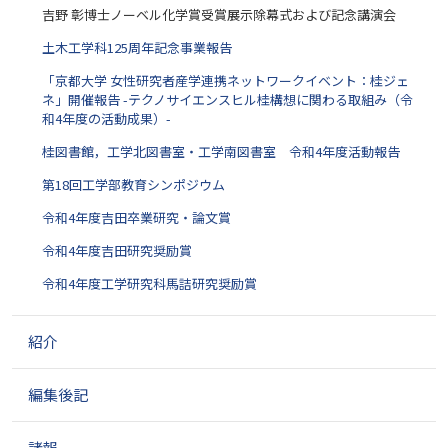
吉野 彰博士ノーベル化学賞受賞展示除幕式および記念講演会
土木工学科125周年記念事業報告
「京都大学 女性研究者産学連携ネットワークイベント：桂ジェ
ネ」開催報告 -テクノサイエンスヒル桂構想に関わる取組み（令
和4年度の活動成果）-
桂図書館，工学北図書室・工学南図書室 令和4年度活動報告
第18回工学部教育シンポジウム
令和4年度吉田卒業研究・論文賞
令和4年度吉田研究奨励賞
令和4年度工学研究科馬詰研究奨励賞
紹介
編集後記
諸報