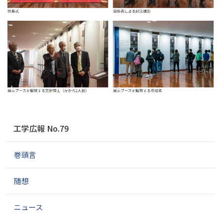
ナ
工学広報 No.79
ビ
ゲ
巻頭言
ー
シ
ョ
随想
ン
ニュース