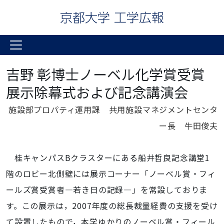
吉野 彰博士ノーベル化学賞受賞
展示除幕式および記念講演会
施設部プロパティ運用課 共用施設マネジメントセンタ
ー長 牛田俊夫
桂キャンパスBクラスターにある船井哲良記念講堂1
階のロビー北側壁には展示コーナー「ノーベル賞・フィ
ールズ賞受賞者―若き日の記録―」を常設しておりま
す。この展示は，2007年度の総長裁量経費の支援を受け
て設置したもので，本学ゆかりのノーベル賞・フィール