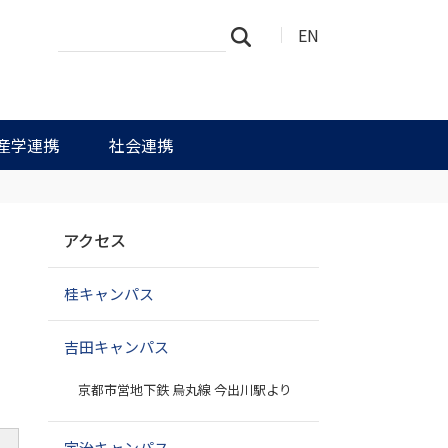
サ
詳
EN
検索
イ
細
ト
検
を
索
検
索
産学連携
社会連携
ナ
アクセス
ビ
ゲ
桂キャンパス
ー
シ
ョ
吉田キャンパス
ン
京都市営地下鉄 烏丸線 今出川駅より
宇治キャンパス