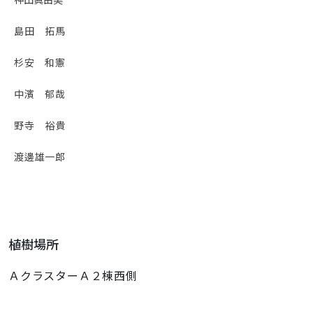
島田 拓馬
杉安 和憲
中濱 郁哉
野寺 裕貴
渡邊雄一郎
植樹場所
ＡクラスターＡ２棟西側