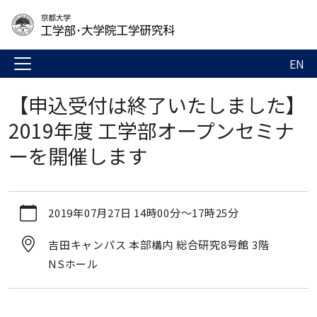
EN
【申込受付は終了いたしました】
2019年度 工学部オープンセミナ
ーを開催します
https://www.t.kyoto-
2019年07月27日
14時00分
～
17時25分
u.ac.jp/ja/news-
events/events/admg/2019os
吉田キャンパス 本部構内 総合研究8号館 3階
【申
NSホール
込
受
付