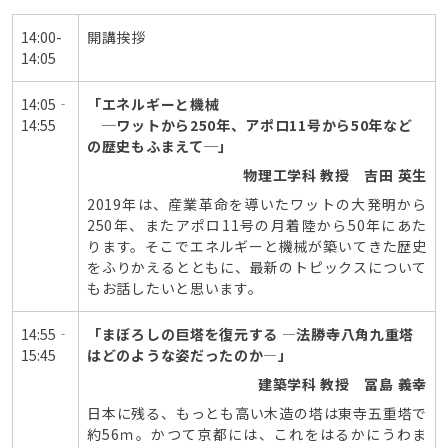
14:00-
開講挨拶
14:05
14:05‐
「エネルギーと機械
14:55
─ワットから250年、アポロ11号から50年など
の歴史もふまえて─」
物理工学科 教授 吉田 英生
2019年は、産業革命を導いたワットの大発明から
250年、またアポロ11号の月着陸から50年にあた
ります。そこでエネルギーと機械が築いてきた歴史
をふりかえるとともに、最新のトピックスについて
もお話したいと思います。
14:55‐
「まぼろしの巨塔を復元する ―法勝寺八角九重塔
15:45
はどのような姿だったのか―」
建築学科 教授 冨島 義幸
日本に残る、もっとも高い木造の塔は東寺五重塔で
約56ｍ。かつて京都には、これをはるかにうわま