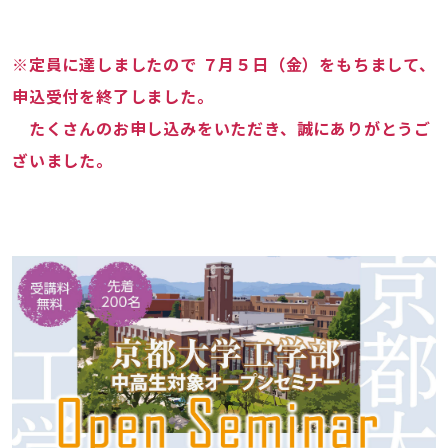
は
終
了
※定員に達しましたので ７月５日（金）をもちまして、
い
申込受付を終了しました。
た
たくさんのお申し込みをいただき、誠にありがとうご
し
ま
ざいました。
し
た】
2019
年
度
工
学
部
オ
ー
プ
ン