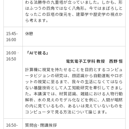
わる法勝寺の九重塔が立っていました。しかも、形
はふつうの四角ではなく八角形。今ではまぼろしと
なったこの巨塔の復元を、建築学や歴史学の視点か
ら考えます。
15:45-
休憩
16:00
16:00‐
「AIで視る」
16:50
電気電子工学科 教授 西野 恒
計算機に視覚を持たせることを目的とするコンピュ
ータビジョンの研究は、顔認識から自動運転やロボ
ットの視覚に至るまで、我々の生活になくてはなら
ない基盤技術として人工知能研究を牽引してきまし
た。本講演では、材質認識、雑踏における人物行動
解析、水の見えのモデル化などを例に、人間が暗黙
の内に見ているもの、あるいは見えていないものを
コンピュータで見る方法について論じます。
16:50-
質問会･閉講挨拶