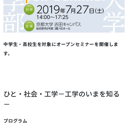
セ
ミ
ナ
ー
を
開
中学生・高校生を対象にオープンセミナーを開催しま
催
す。
し
ま
す
2019-
07-
27T14:00:00+09:00
ひと・社会・工学－工学のいまを知る
2019-
－
07-
27T17:25:00+09:00
プログラム