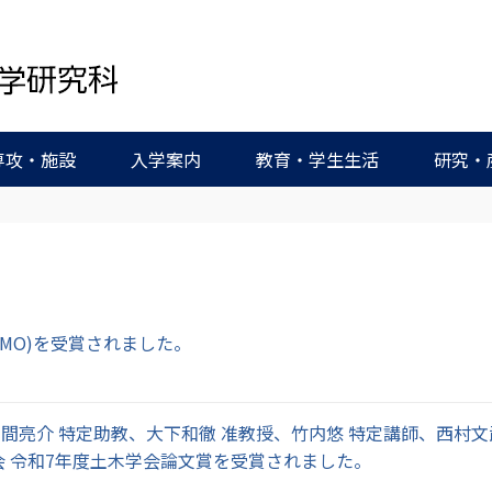
専攻・施設
入学案内
教育・学生生活
研究・
(ASSMO)を受賞されました。
本間亮介 特定助教、⼤下和徹 准教授、⽵内悠 特定講師、⻄村⽂
会 令和7年度土木学会論文賞を受賞されました。