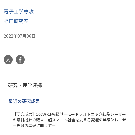
電子工学専攻
野田研究室
2022年07月06日
X
Facebook
ナ
研究・産学連携
ビ
ゲ
最近の研究成果
ー
シ
【研究成果】100W~1kW級単一モードフォトニック結晶レーザー
ョ
の設計指針の確立―超スマート社会を支える究極の半導体レーザ
ン
ー光源の実現に向けて―