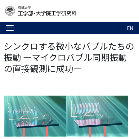
EN
シンクロする微小なバブルたちの
振動 ―マイクロバブル同期振動
の直接観測に成功―