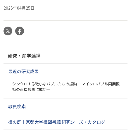
2025年04月25日
X
Facebook
ナ
研究・産学連携
ビ
ゲ
最近の研究成果
ー
シ
シンクロする微小なバブルたちの振動 ―マイクロバブル同期振
ョ
動の直接観測に成功―
ン
教員検索
桂の庭｜京都大学桂図書館 研究シーズ・カタログ