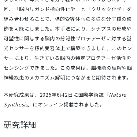
回、「脳内リガンド指向性化学」と「クリック化学」を
組み合わせることで、標的受容体への多様な分子種の修
飾を可能にしました。本手法により、シナプスの形成や
可塑性に関与する脳内の分泌性プロテアーゼに対する蛍
光センサーを標的受容体上で構築できました。このセン
サーにより、生きている脳内の特定プロテアーゼ活性を
センシングできました。この成果は、脳機能の理解や脳
神経疾患のメカニズム解明につながると期待されます。
本研究成果は、
2025
年
6
月
2
日に国際学術誌「
Nature
Synthesis
」にオンライン掲載されました。
研究詳細