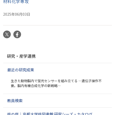
材料化学専攻
2025年06月03日
X
Facebook
ナ
研究・産学連携
ビ
ゲ
最近の研究成果
ー
シ
生きた動物脳内で蛍光センサーを組み立てる ―遺伝子操作不
ョ
要。脳内有機合成化学の新戦略―
ン
教員検索
桂の庭｜京都大学桂図書館 研究シーズ・カタログ