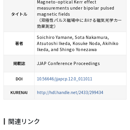
Magneto-optical Kerr effect
measurements under bipolar pulsed
タイトル
magnetic fields
（双極性パルス磁場中における磁気光学カー
効果測定）
Soichiro Yamane, Sota Nakamura,
著者
Atsutoshi Ikeda, Kosuke Noda, Akihiko
Ikeda, and Shingo Yonezawa
掲載誌
JJAP Conference Proceedings
DOI
10.56646/jjapcp.12.0_011011
KURENAI
http://hdl.handle.net/2433/299434
関連リンク