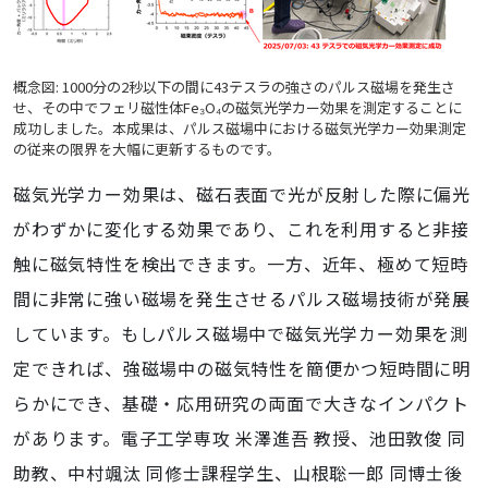
概念図: 1000分の2秒以下の間に43テスラの強さのパルス磁場を発生さ
せ、その中でフェリ磁性体Fe₃O₄の磁気光学カー効果を測定することに
成功しました。本成果は、パルス磁場中における磁気光学カー効果測定
の従来の限界を大幅に更新するものです。
磁気光学カー効果は、磁石表面で光が反射した際に偏光
がわずかに変化する効果であり、これを利用すると非接
触に磁気特性を検出できます。一方、近年、極めて短時
間に非常に強い磁場を発生させるパルス磁場技術が発展
しています。もしパルス磁場中で磁気光学カー効果を測
定できれば、強磁場中の磁気特性を簡便かつ短時間に明
らかにでき、基礎・応用研究の両面で大きなインパクト
があります。電子工学専攻 米澤進吾 教授、池田敦俊 同
助教、中村颯汰 同修士課程学生、山根聡一郎 同博士後