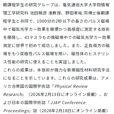
期課程学生の研究グループは、電気通信大学大学院情報
理工学研究科 池田暁彦 准教授、野田孝祐 同博士後期課
程学生と共同で、1000分の2秒以下の長さのパルス磁場
中で磁気光学カー効果を簡便かつ高感度に測定する技術
を開発し、43テスラもの強磁場中での磁気光学カー効果
測定に世界で初めて成功しました。また、正負両方の磁
場をもつ双極性パルス磁場を用い、磁性体のヒステリシ
ス性能の研究に使えることも実証しました。
これらの成果は、本技術が強力な新規磁性材料研究手法
になることを示しています。これらの研究成果は、アメ
リカ合衆国の国際学術誌「
Physical Review
Research
」（2026年2月13日にオンライン掲載）、お
よび日本の国際学術誌「
JJAP Conference
Proceedings
」誌（2026年2月18日にオンライン掲載）