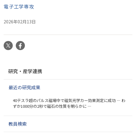
電子工学専攻
2026年02月13日
X
Facebook
ナ
研究・産学連携
ビ
ゲ
最近の研究成果
ー
シ
40テスラ超のパルス磁場中で磁気光学カー効果測定に成功 ― わ
ョ
ずか1000分の2秒で磁石の性質を明らかに ―
ン
教員検索