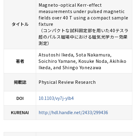
Magneto-optical Kerr-effect
measurements under pulsed magnetic
fields over 40 T using a compact sample
タイトル
fixture
（コンパクトな試料固定部を用いた40テスラ
超のパルス磁場中における磁気光学カー効果
測定）
Atsutoshi Ikeda, Sota Nakamura,
著者
Soichiro Yamane, Kosuke Noda, Akihiko
Ikeda, and Shingo Yonezawa
掲載誌
Physical Review Research
DOI
10.1103/vy7j-ylb4
KURENAI
http://hdl.handle.net/2433/299436