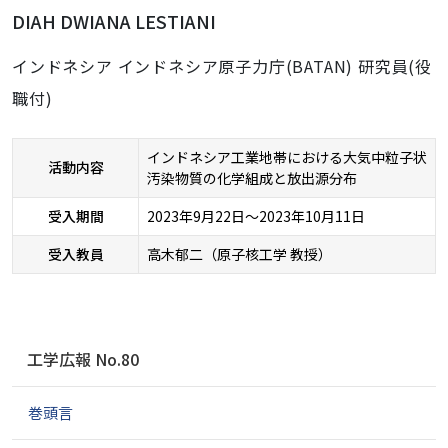
DIAH DWIANA LESTIANI
インドネシア インドネシア原子力庁(BATAN) 研究員(役
職付)
インドネシア工業地帯における大気中粒子状
活動内容
汚染物質の化学組成と放出源分布
受入期間
2023年9月22日～2023年10月11日
受入教員
高木郁二（原子核工学 教授）
ナ
工学広報 No.80
ビ
ゲ
巻頭言
ー
シ