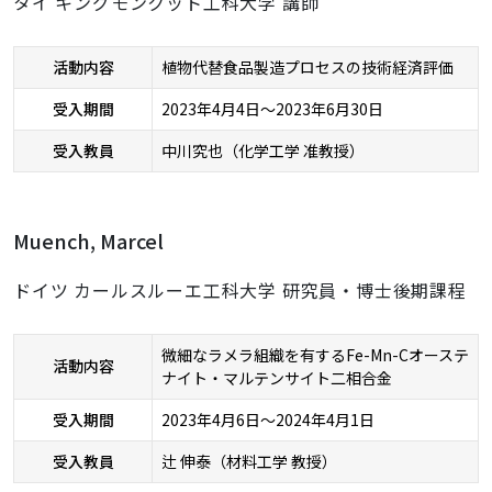
タイ キングモンクット工科大学 講師
活動内容
植物代替食品製造プロセスの技術経済評価
受入期間
2023年4月4日～2023年6月30日
受入教員
中川究也（化学工学 准教授）
Muench, Marcel
ドイツ カールスルーエ工科大学 研究員・博士後期課程
微細なラメラ組織を有するFe-Mn-Cオーステ
活動内容
ナイト・マルテンサイト二相合金
受入期間
2023年4月6日～2024年4月1日
受入教員
辻 伸泰（材料工学 教授）