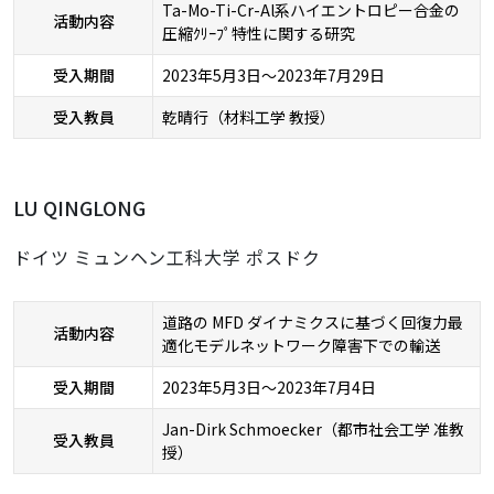
Ta-Mo-Ti-Cr-Al系ハイエントロピー合金の
活動内容
圧縮ｸﾘｰﾌﾟ特性に関する研究
受入期間
2023年5月3日～2023年7月29日
受入教員
乾晴行（材料工学 教授）
LU QINGLONG
ドイツ ミュンヘン工科大学 ポスドク
道路の MFD ダイナミクスに基づく回復力最
活動内容
適化モデルネットワーク障害下での輸送
受入期間
2023年5月3日～2023年7月4日
Jan-Dirk Schmoecker（都市社会工学 准教
受入教員
授）