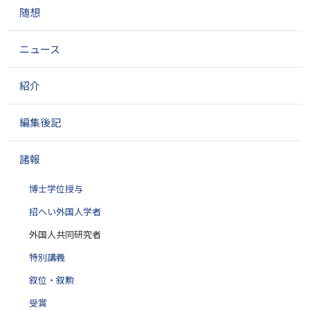
ョ
随想
ン
ニュース
紹介
編集後記
諸報
博士学位授与
招へい外国人学者
外国人共同研究者
特別講義
叙位・叙勲
受賞