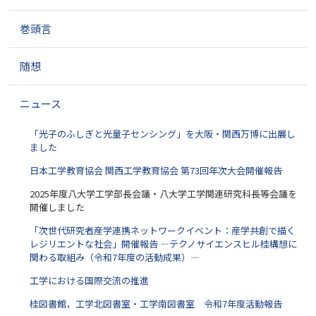
ゲ
巻頭言
ー
シ
ョ
随想
ン
ニュース
「光子のふしぎと光量子センシング」を大阪・関西万博に出展し
ました
日本工学教育協会 関西工学教育協会 第73回年次大会開催報告
2025年度八大学工学部長会議・八大学工学関連研究科長等会議を
開催しました
「次世代研究者産学連携ネットワークイベント：産学共創で描く
レジリエントな社会」開催報告 ―テクノサイエンスヒル桂構想に
関わる取組み（令和7年度の活動成果）―
工学における国際交流の推進
桂図書館，工学北図書室・工学南図書室 令和7年度活動報告