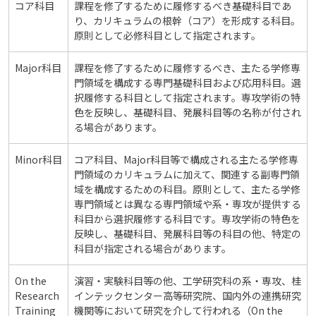
コア科目
課程を修了するために履修するべき基礎科目であ
り、カリキュラムの根幹（コア）を形成する科目。
原則として必修科目として指定されます。
Major科目
課程を修了するために履修するべき、主たる学修専
門領域を構成する専門基礎科目および応用科目。選
択履修する科目として指定されます。専攻学術の特
色を反映し、基礎科目、発展科目等の名称が付され
る場合があります。
Minor科目
コア科目、Major科目等で構成される主たる学修専
門領域のカリキュラムに加えて、関連する副専門領
域を構成するための科目。原則として、主たる学修
専門領域とは異なる専門領域や系・専攻が提供する
科目から選択履修する科目です。専攻学術の特色を
反映し、基礎科目、発展科目等の科目の他、特定の
科目が指定される場合があります。
On the
演習・実験科目等の他、工学研究科の系・専攻、桂
Research
インテックセンター高等研究院、国内外の連携研究
Training
機関等において研究を介して行われる（On the