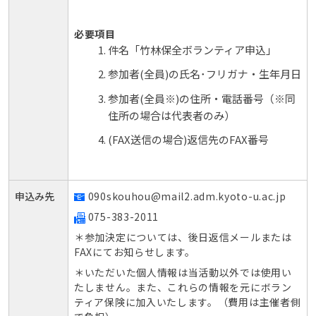
10-
20T10:00:00+09:00
必要項目
件名「竹林保全ボランティア申込」
2012-
10-
参加者(全員)の氏名･フリガナ・生年月日
20T14:30:00+09:00
参加者(全員※)の住所・電話番号（※同
住所の場合は代表者のみ）
(FAX送信の場合)返信先のFAX番号
申込み先
090skouhou@mail2.adm.kyoto-u.ac.jp
075-383-2011
＊参加決定については、後日返信メールまたは
FAXにてお知らせします。
＊いただいた個人情報は当活動以外では使用い
たしません。また、これらの情報を元にボラン
ティア保険に加入いたします。（費用は主催者側