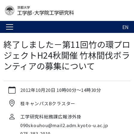
EN
終了しました－第11回竹の環プロ
ジェクトH24秋開催 竹林間伐ボラ
ンティアの募集について
https://www.t.kyoto-
2012年10月20日
10時00分
～
14時30分
u.ac.jp/ja/news-
events/events/admg/20121020
桂キャンパスBクラスター
終
了
工学研究科総務課広報渉外掛
し
090skouhou@mail2.adm.kyoto-u.ac.jp
ま
075-383-2010