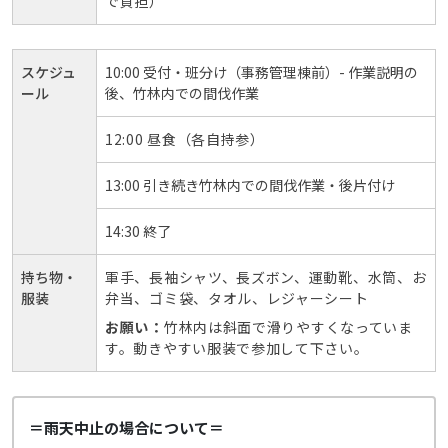
で負担）
スケジュ
10:00 受付・班分け（事務管理棟前）- 作業説明の
ール
後、竹林内での間伐作業
12:00 昼食（各自持参）
13:00 引き続き竹林内での間伐作業・後片付け
14:30 終了
持ち物・
軍手、長袖シャツ、長ズボン、運動靴、水筒、お
服装
弁当、ゴミ袋、タオル、レジャーシート
お願い：
竹林内は斜面で滑りやすくなっていま
す。動きやすい服装で参加して下さい。
＝雨天中止の場合について＝