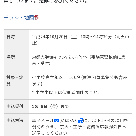
集しています。是非ご参加ください。
竹
林
チラシ・地図
間
伐
ボ
日時
平成24年10月20日（土）10時～14時30分（雨天中
ラ
止）
ン
場所
テ
京都大学桂キャンパス内竹林（事務管理棟前に集
合・受付）
ィ
ア
対象・定
小学校高学年以上 100名(関連団体募集分も含み
の
員
ます)
募
* 中学生以下は保護者同伴のこと。
集
に
申込受付
10月5日（金）
まで
つ
い
申込方法
電子メール
又はFAX
に、以下1～4の項目を
て
明記のうえ、 京大・工学・総務課広報渉外掛へ
2012-
送信してください。