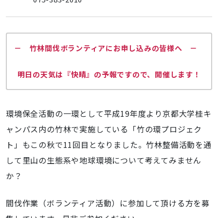
し
た
－
第
－ 竹林間伐ボランティアにお申し込みの皆様へ －
11
回
明日の天気は『快晴』の予報ですので、開催します！
竹
の
環
プ
環境保全活動の一環として平成19年度より京都大学桂キ
ロ
ャンパス内の竹林で実施している「竹の環プロジェク
ジ
ト」もこの秋で11回目となりました。竹林整備活動を通
ェ
ク
して里山の生態系や地球環境について考えてみません
ト
か？
H24
秋
間伐作業（ボランティア活動）に参加して頂ける方を募
開
催