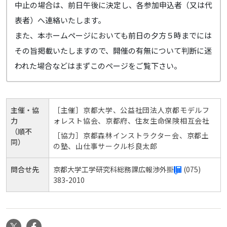
中止の場合は、前日午後に決定し、各参加申込者（又は代
表者）へ連絡いたします。
また、本ホームページにおいても前日の夕方５時までには
その旨掲載いたしますので、開催の有無について判断に迷
われた場合などはまずこのページをご覧下さい。
主催・協
［主催］京都大学、公益社団法人京都モデルフ
力
ォレスト協会、京都府、住友生命保険相互会社
（順不
［協力］京都森林インストラクター会、京都土
同）
の塾、山仕事サークル杉良太郎
問合せ先
京都大学工学研究科総務課広報渉外掛
(075)
383-2010
X
Facebook