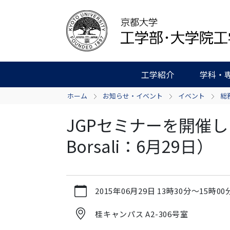
工学紹介
学科・
ホーム
お知らせ・イベント
イベント
総
JGPセミナーを開催します
Borsali：6月29日）
https://www.t.kyoto-
2015年06月29日
13時30分
～
15時00
u.ac.jp/ja/news-
events/events/admg/20150629
桂キャンパス A2-306号室
JGP