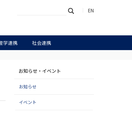
サ
詳
EN
検索
イ
細
ト
検
を
索
検
索
産学連携
社会連携
ナ
お知らせ・イベント
ビ
ゲ
お知らせ
ー
シ
ョ
イベント
ン