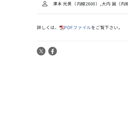
セ
澤本 光男（内線2600）,大内 誠（内線
ミ
ナ
ー
詳しくは、
PDFファイル
をご覧下さい。
を
開
催
X
Facebook
し
ま
す。
（Prof.
Redouane
Borsali：
6
月
29
日）
2015-