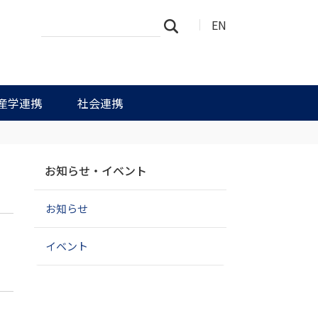
サ
詳
EN
検索
イ
細
ト
検
を
索
検
索
産学連携
社会連携
ナ
お知らせ・イベント
ビ
ゲ
お知らせ
ー
シ
ョ
イベント
ン