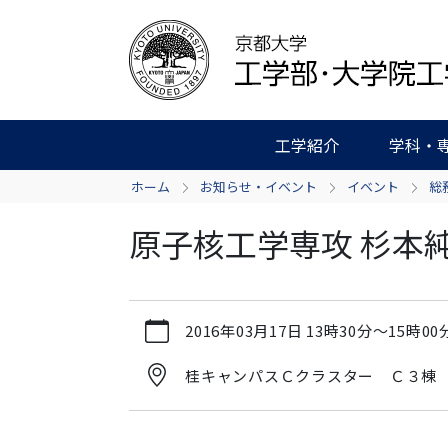
工学紹介
学科・
ホーム
お知らせ・イベント
イベント
総
原子核工学専攻 杉本純
https://www.t.kyoto-
2016年03月17日
13時30分
～
15時00
u.ac.jp/ja/news-
events/events/admg/201603172
桂キャンパスＣクラスター Ｃ３棟
原
子
核