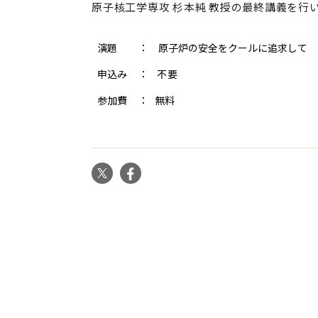
原子核工学専攻 杉本純 教授の最終講義を行
工
学
専
演題
：
原子炉の安全をクールに追求して
攻
申込み
： 不要
杉
本
参加費
： 無料
純
教
授
最
X
Facebook
終
講
義
2016-
03-
17T13:30:00+09:00
2016-
03-