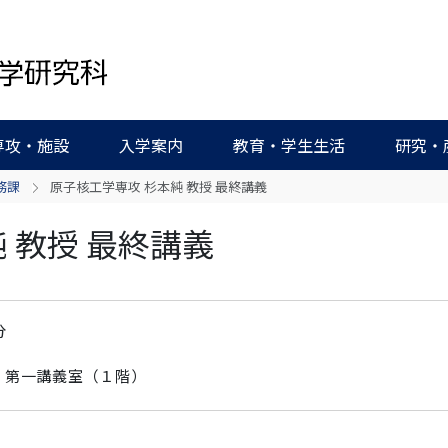
専攻・施設
入学案内
教育・学生生活
研究・
務課
原子核工学専攻 杉本純 教授 最終講義
 教授 最終講義
分
 第一講義室（１階）