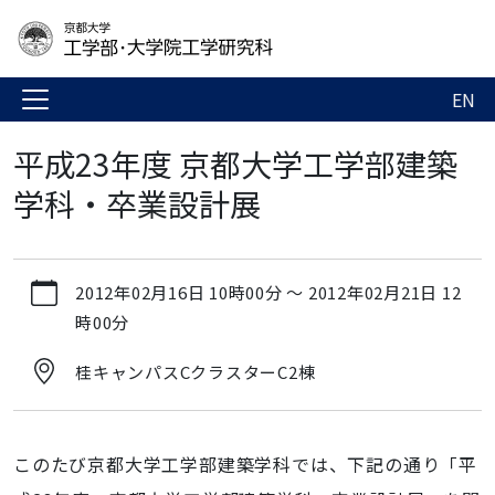
EN
平成23年度 京都大学工学部建築
学科・卒業設計展
https://www.t.kyoto-
2012年02月16日 10時00分
～
2012年02月21日 12
u.ac.jp/ja/news-
時00分
events/events/admg/240216
平
桂キャンパスCクラスターC2棟
成
23
年
このたび京都大学工学部建築学科では、下記の通り「平
度
京