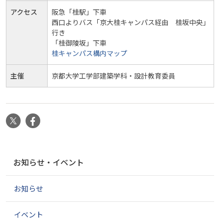
アクセス
阪急「桂駅」下車
2012-
西口よりバス「京大桂キャンパス経由 桂坂中央」
02-
行き
21T12:00:00+09:00
「桂御陵坂」下車
桂キャンパス構内マップ
主催
京都大学工学部建築学科・設計教育委員
X
Facebook
ナ
お知らせ・イベント
ビ
ゲ
お知らせ
ー
シ
ョ
イベント