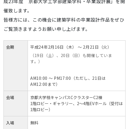
成23年度 京都大学工学部建築学科・卒業設計展」を開
都
催致します。
大
皆様方には、この機会に建築学科の卒業設計作品をぜひ
学
工
ご覧頂きますようお願い申し上げます。
学
部
会期
平成24年2月16日（木） ～ 2月21日（火）
建
築
（19日（土）、20日（日）も開催していま
す。）
学
科・
卒
AM10:00 ～ PM17:00（ただし、21日は
業
AM12:00まで）
設
計
会場
京都大学桂キャンパスCクラスターC2棟
展
1階ロビー・ギャラリー、2～4階EVホール（受付は
1階ロビー）
2012-
02-
入場
無料
16T10:00:00+09:00