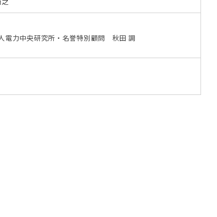
尚之
人電力中央研究所・名誉特別顧問 秋田 調
之