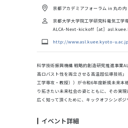
events/events/admg/alca-
京都アカデミアフォーラム in 丸の内
next
ALCA-
京都大学大学院工学研究科電気工学
Next
ALCA-Next-kickoff［at］asl.kuee.k
未
来
http://www.asl.kuee.kyoto-u.ac.j
本
格
型
科学技術振興機構 戦略的創造研究推進事業ALC
研
高ロバスト性を両立させる高温超伝導技術」
究
開
工学専攻・教授））が令和6年度新規未来本
発
り拓きたい未来社会の姿とともに、その実現
課
広く知って頂くために、キックオフシンポジ
題
「低
交
イベント詳細
流