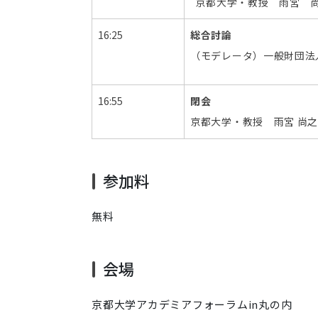
京都大学・教授 雨宮 
す
16:25
総合討論
2024-
（モデレータ）一般財団法
06-
05T13:30:00+09:00
2024-
16:55
閉会
06-
京都大学・教授 雨宮 尚
05T17:00:00+09:00
参加料
無料
会場
京都大学アカデミアフォーラムin丸の内