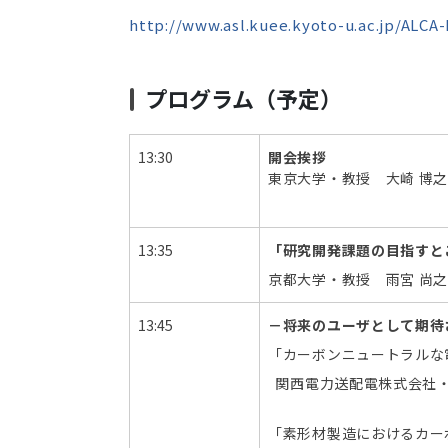
損
http://www.asl.kuee.kyoto-u.ac.jp/ALCA-
失
と
高
プログラム（予定）
ロ
バ
ス
13:30
開会挨拶
ト
東京大学・教授 大崎 博
性
を
両
13:35
「研究開発課題の目指すと
立
京都大学・教授 雨宮 尚
さ
せ
13:45
－将来のユーザとして期待
る
「カーボンニュートラル
高
関西電力送配電株式会社・
温
超
「素形材製造におけるカ
伝