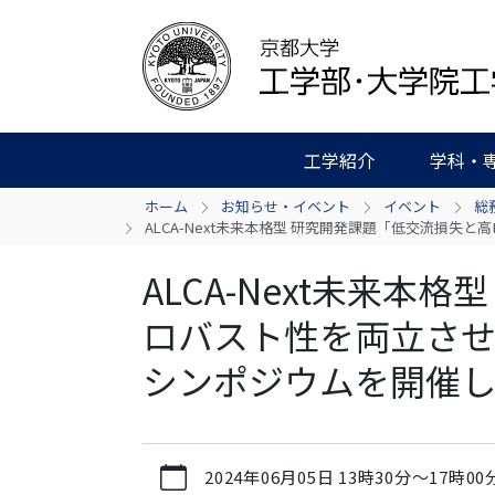
工学紹介
学科・
ホーム
お知らせ・イベント
イベント
総
ALCA-Next未来本格型 研究開発課題「低交流損
ALCA-Next未来本
ロバスト性を両立さ
シンポジウムを開催
https://www.t.kyoto-
2024年06月05日
13時30分
～
17時00
u.ac.jp/ja/news-