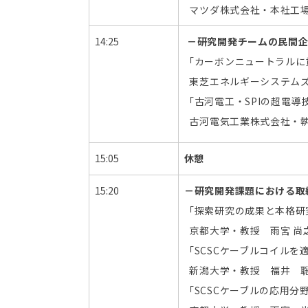
導
マツダ株式会社・本社工場
技
14:25
－研究開発チームの民間
術」
キ
「カーボンニュートラル
ッ
東芝エネルギーシステムズ
ク
「古河電工・SPIの超電
オ
古河電気工業株式会社・執
フ
シ
15:05
ン
休憩
ポ
15:20
－研究開発課題における取
ジ
ウ
「探索研究の成果と本格研
ム
京都大学・教授 雨宮 尚
を
「SCSCケーブルコイルを
開
新潟大学・教授 福井 
催
し
「SCSCケーブルの応用
ま