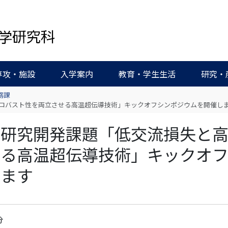
専攻・施設
入学案内
教育・学生生活
研究・
務課
失と高ロバスト性を両立させる高温超伝導技術」キックオフシンポジウムを開催し
格型 研究開発課題「低交流損失と
せる高温超伝導技術」キックオ
します
分