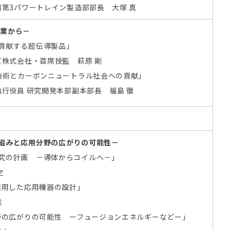
第3パワートレイン製造部部長 大塚 真
企業から－
に貢献する超伝導製品」
株式会社・首席技監 萩原 剛
導技術とカーボンニュートラル社会への貢献」
行役員 研究開発本部副本部長 福島 徹
組みと応用分野の広がりの可能性－
究の計画 －導体からコイルへ－」
之
適用した応用機器の設計」
聡
分野の広がりの可能性 ーフュージョンエネルギーなどー」