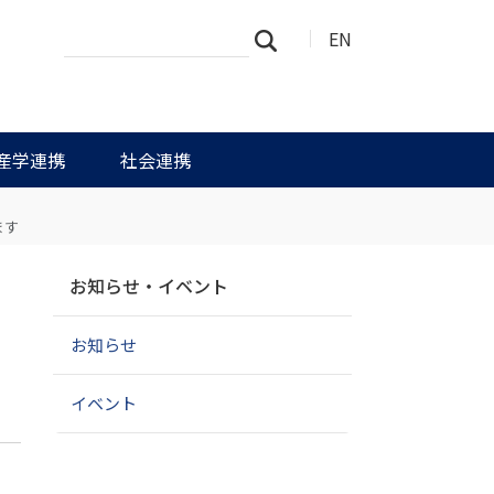
サ
詳
EN
検索
イ
細
ト
検
を
索
検
索
産学連携
社会連携
ます
ナ
高
お知らせ・イベント
ビ
ゲ
フ
お知らせ
ー
シ
ョ
イベント
ン