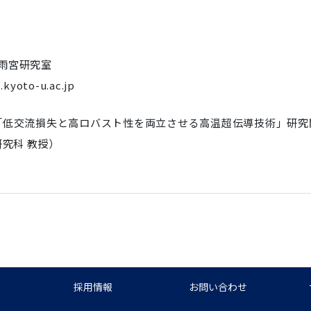
雨宮研究室
kyoto-u.ac.jp
発課題「低交流損失と高ロバスト性を両立させる高温超伝導技術」研究
究科 教授）
採用情報
お問い合わせ