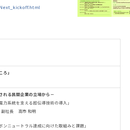
Next_kickoff.html
之
ころ」
之
される民間企業の立場から－
な電力系統を支える超伝導技術の導入」
副社長 高市 和明
ーボンニュートラル達成に向けた取組みと課題」